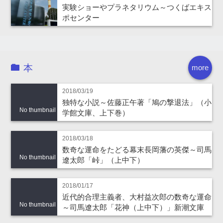
実験ショーやプラネタリウム～つくばエキス
ポセンター
本
more
2018/03/19
独特な小説～佐藤正午著「鳩の撃退法」（小
No thumbnail
学館文庫、上下巻）
2018/03/18
数奇な運命をたどる幕末長岡藩の英傑～司馬
No thumbnail
遼太郎「峠」（上中下）
2018/01/17
近代的合理主義者、大村益次郎の数奇な運命
No thumbnail
～司馬遼太郎「花神（上中下）」新潮文庫