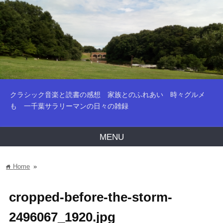
クラシック音楽と読書の感想 家族とのふれあい 時々グルメ
も 一千葉サラリーマンの日々の雑録
MENU
Home
»
home
cropped-before-the-storm-
2496067_1920.jpg