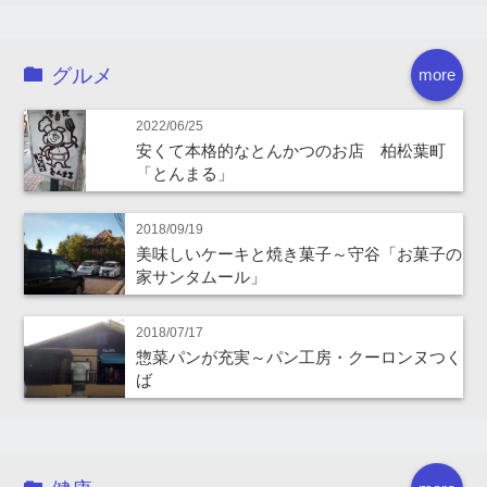
グルメ
more
2022/06/25
安くて本格的なとんかつのお店 柏松葉町
「とんまる」
2018/09/19
美味しいケーキと焼き菓子～守谷「お菓子の
家サンタムール」
2018/07/17
惣菜パンが充実～パン工房・クーロンヌつく
ば