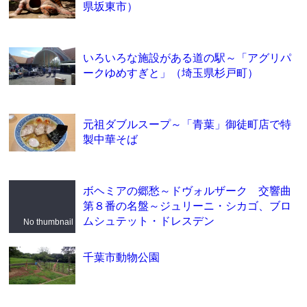
県坂東市）
いろいろな施設がある道の駅～「アグリパ
ークゆめすぎと」（埼玉県杉戸町）
元祖ダブルスープ～「青葉」御徒町店で特
製中華そば
ボヘミアの郷愁～ドヴォルザーク 交響曲
第８番の名盤～ジュリーニ・シカゴ、ブロ
ムシュテット・ドレスデン
No thumbnail
千葉市動物公園