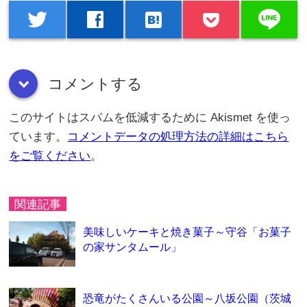
line
twitter
facebook
hatenabookmark
コメントする
down
このサイトはスパムを低減するために Akismet を使っ
ています。
コメントデータの処理方法の詳細はこちら
をご覧ください
。
関連記事
美味しいケーキと焼き菓子～守谷「お菓子
の家サンタムール」
恐竜がたくさんいる公園～八坂公園（茨城