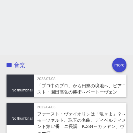
音楽
more
2023/07/08
「プロ中のプロ」から円熟の境地へ、ピアニ
No thumbnail
スト・園田高弘の芸術～ベートーヴェン
2022/04/03
ファースト・ヴァイオリンは「散々よ」？～
No thumbnail
モーツァルト、珠玉の名曲、ディベルティメ
ント第17番 ニ長調 K.334～カラヤン、ヴ
ェーグ