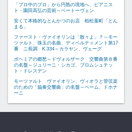
「プロ中のプロ」から円熟の境地へ、ピアニス
ト・園田高弘の芸術～ベートーヴェン
安くて本格的なとんかつのお店 柏松葉町「とん
まる」
ファースト・ヴァイオリンは「散々よ」？～モー
ツァルト、珠玉の名曲、ディベルティメント第17
番 ニ長調 K.334～カラヤン、ヴェーグ
ボヘミアの郷愁～ドヴォルザーク 交響曲第８番
の名盤～ジュリーニ・シカゴ、ブロムシュテッ
ト・ドレスデン
モーツァルト ヴァイオリン、ヴィオラと管弦楽
のための「協奏交響曲」の名盤～ベーム、ドホナ
ーニ