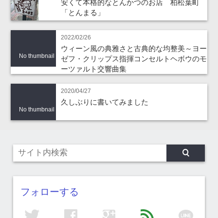
安くて本格的なとんかつのお店 柏松葉町
「とんまる」
2022/02/26
ウィーン風の典雅さと古典的な均整美～ヨー
No thumbnail
ゼフ・クリップス指揮コンセルトヘボウのモ
ーツァルト交響曲集
2020/04/27
久しぶりに書いてみました
No thumbnail
フォローする
line
twitter
facebook
google
feed