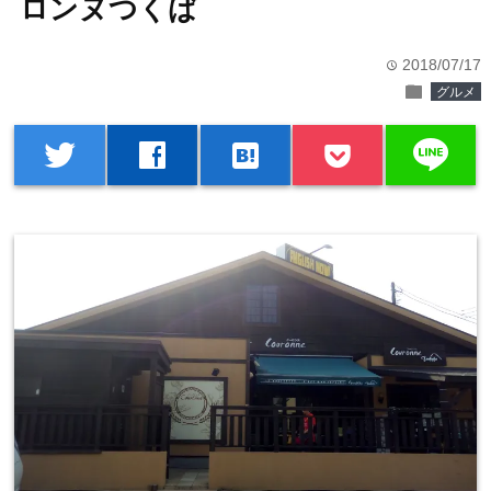
ロンヌつくば
2018/07/17
time
folder
グルメ
line
twitter
facebook
hatenabookmark