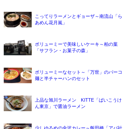
こってりラーメンとギョーザ～南流山「ら
あめん花月嵐」
ボリューミーで美味しいケーキ～柏の葉
「サフラン・お菓子の森」
ボリューミーなセット～「万世」のパーコ
麺と半チャーハンのセット
上品な旭川ラーメン KITTE「ばいこうけ
ん東京」で醤油ラーメン
少しゆるめの金沢カレー～飯田橋「アパ社