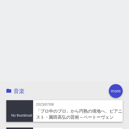
音楽
more
2023/07/08
「プロ中のプロ」から円熟の境地へ、ピアニ
No thumbnail
スト・園田高弘の芸術～ベートーヴェン