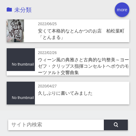
未分類
more
2022/06/25
安くて本格的なとんかつのお店 柏松葉町
「とんまる」
2022/02/26
ウィーン風の典雅さと古典的な均整美～ヨー
No thumbnail
ゼフ・クリップス指揮コンセルトヘボウのモ
ーツァルト交響曲集
2020/04/27
久しぶりに書いてみました
No thumbnail