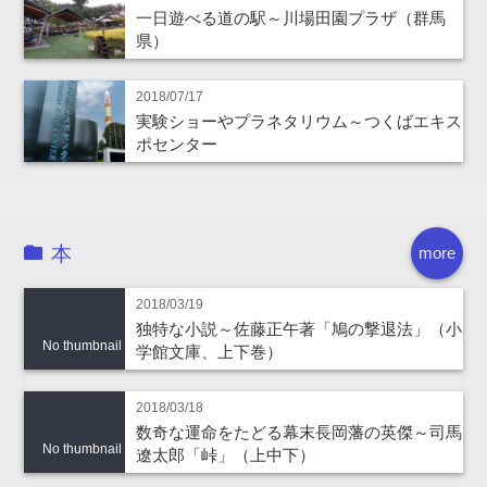
一日遊べる道の駅～川場田園プラザ（群馬
県）
2018/07/17
実験ショーやプラネタリウム～つくばエキス
ポセンター
本
more
2018/03/19
独特な小説～佐藤正午著「鳩の撃退法」（小
No thumbnail
学館文庫、上下巻）
2018/03/18
数奇な運命をたどる幕末長岡藩の英傑～司馬
No thumbnail
遼太郎「峠」（上中下）