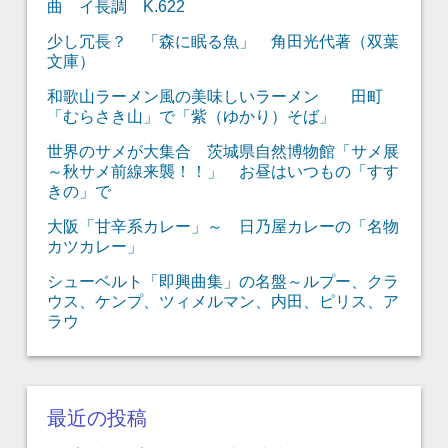
曲 イ長調 K.622
少し冗長？ 「森に眠る魚」 角田光代著（双葉
文庫）
和歌山ラーメン風の美味しいラーメン 田町
「むらさき山」で「紫（ゆかり）そば」
世界のサメが大集合 茨城県自然博物館「サメ展
～秋サメ前線来襲！！」 お昼はいつもの「すす
きの」で
大阪「甘辛系カレー」～ 日乃屋カレーの「名物
カツカレー」
シューベルト「即興曲集」の名盤～ルプー、クラ
ウス、ケンプ、ツィメルマン、内田、ピリス、ア
ラウ
最近の投稿