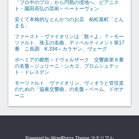
「プロ中のプロ」から円熟の境地へ、ピアニス
ト・園田高弘の芸術～ベートーヴェン
安くて本格的なとんかつのお店 柏松葉町「とん
まる」
ファースト・ヴァイオリンは「散々よ」？～モー
ツァルト、珠玉の名曲、ディベルティメント第17
番 ニ長調 K.334～カラヤン、ヴェーグ
ボヘミアの郷愁～ドヴォルザーク 交響曲第８番
の名盤～ジュリーニ・シカゴ、ブロムシュテッ
ト・ドレスデン
モーツァルト ヴァイオリン、ヴィオラと管弦楽
のための「協奏交響曲」の名盤～ベーム、ドホナ
ーニ
Powered by
WordPress Theme マテリアル