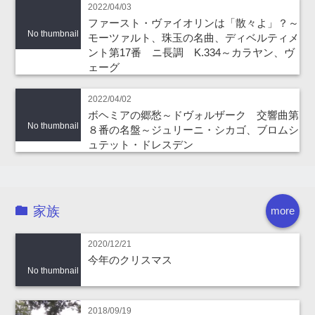
2022/04/03
ファースト・ヴァイオリンは「散々よ」？～
No thumbnail
モーツァルト、珠玉の名曲、ディベルティメ
ント第17番 ニ長調 K.334～カラヤン、ヴ
ェーグ
2022/04/02
ボヘミアの郷愁～ドヴォルザーク 交響曲第
No thumbnail
８番の名盤～ジュリーニ・シカゴ、ブロムシ
ュテット・ドレスデン
家族
more
2020/12/21
今年のクリスマス
No thumbnail
2018/09/19