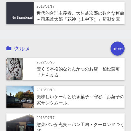
2018/01/17
近代的合理主義者、大村益次郎の数奇な運命
No thumbnail
～司馬遼太郎「花神（上中下）」新潮文庫
グルメ
more
2022/06/25
安くて本格的なとんかつのお店 柏松葉町
「とんまる」
2018/09/19
美味しいケーキと焼き菓子～守谷「お菓子の
家サンタムール」
2018/07/17
惣菜パンが充実～パン工房・クーロンヌつく
ば