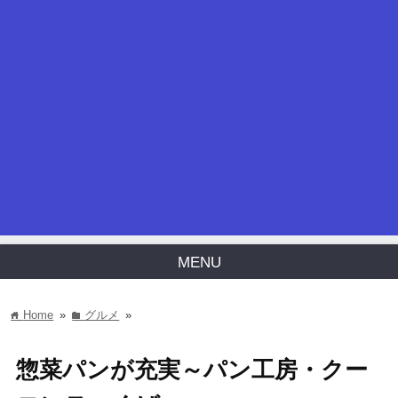
MENU
Home
»
グルメ
»
home
folder
惣菜パンが充実～パン工房・クー