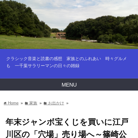
クラシック音楽と読書の感想 家族とのふれあい 時々グルメ
も 一千葉サラリーマンの日々の雑録
MENU
Home
»
家族
»
お出かけ
»
home
folder
folder
年末ジャンボ宝くじを買いに江戸
川区の「穴場」売り場へ～篠崎公