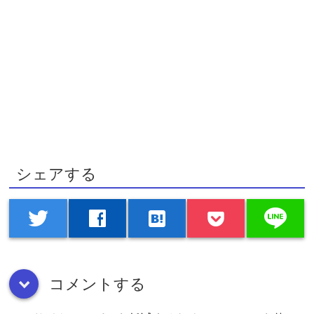
シェアする
line
twitter
facebook
hatenabookmark
コメントする
down