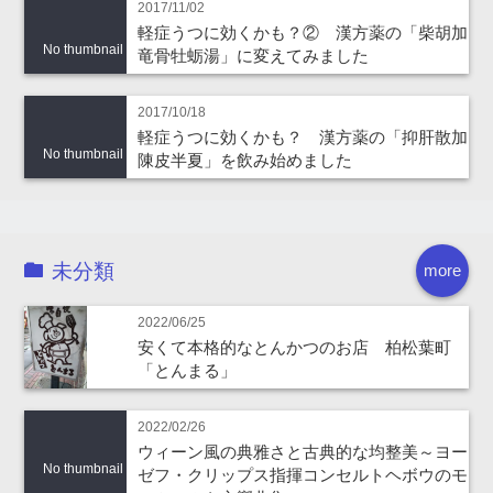
2017/11/02
軽症うつに効くかも？② 漢方薬の「柴胡加
No thumbnail
竜骨牡蛎湯」に変えてみました
2017/10/18
軽症うつに効くかも？ 漢方薬の「抑肝散加
No thumbnail
陳皮半夏」を飲み始めました
未分類
more
2022/06/25
安くて本格的なとんかつのお店 柏松葉町
「とんまる」
2022/02/26
ウィーン風の典雅さと古典的な均整美～ヨー
No thumbnail
ゼフ・クリップス指揮コンセルトヘボウのモ