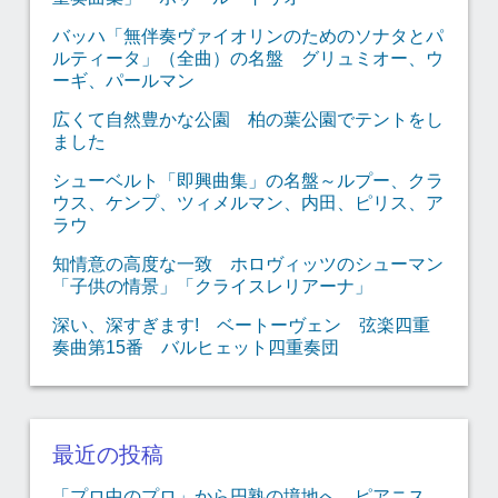
バッハ「無伴奏ヴァイオリンのためのソナタとパ
ルティータ」（全曲）の名盤 グリュミオー、ウ
ーギ、パールマン
広くて自然豊かな公園 柏の葉公園でテントをし
ました
シューベルト「即興曲集」の名盤～ルプー、クラ
ウス、ケンプ、ツィメルマン、内田、ピリス、ア
ラウ
知情意の高度な一致 ホロヴィッツのシューマン
「子供の情景」「クライスレリアーナ」
深い、深すぎます! ベートーヴェン 弦楽四重
奏曲第15番 バルヒェット四重奏団
最近の投稿
「プロ中のプロ」から円熟の境地へ、ピアニス