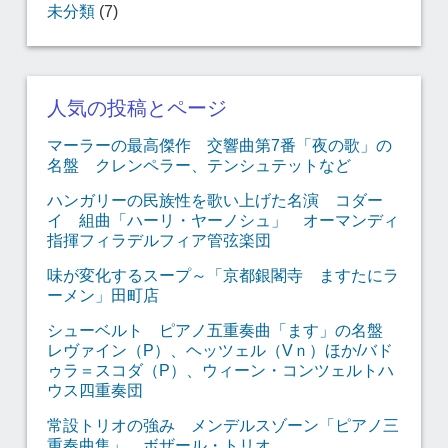
未分類
(7)
人気の投稿とページ
マーラーの最高傑作 交響曲第7番「夜の歌」の
名盤 クレンペラー、テンシュテットなど
ハンガリーの民族性を歌い上げた名演 コダー
イ 組曲「ハーリ・ヤーノシュ」 オーマンディ
指揮フィラデルフィア管弦楽団
味が変化するスープ～「京都銀閣寺 ますたにラ
ーメン」田町店
シューベルト ピアノ五重奏曲「ます」の名盤
レヴァイン（P）、ヘッツェル（Vｎ）ほか/バド
ゥラ＝スコダ（P）、ウィーン・コンツェルトハ
ウス四重奏団
常設トリオの強み メンデルスゾーン「ピアノ三
重奏曲集」 ボザール・トリオ