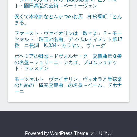
ト・園田高弘の芸術～ベートーヴェン
安くて本格的なとんかつのお店 柏松葉町「とん
まる」
ファースト・ヴァイオリンは「散々よ」？～モー
ツァルト、珠玉の名曲、ディベルティメント第17
番 ニ長調 K.334～カラヤン、ヴェーグ
ボヘミアの郷愁～ドヴォルザーク 交響曲第８番
の名盤～ジュリーニ・シカゴ、ブロムシュテッ
ト・ドレスデン
モーツァルト ヴァイオリン、ヴィオラと管弦楽
のための「協奏交響曲」の名盤～ベーム、ドホナ
ーニ
Powered by
WordPress Theme マテリアル