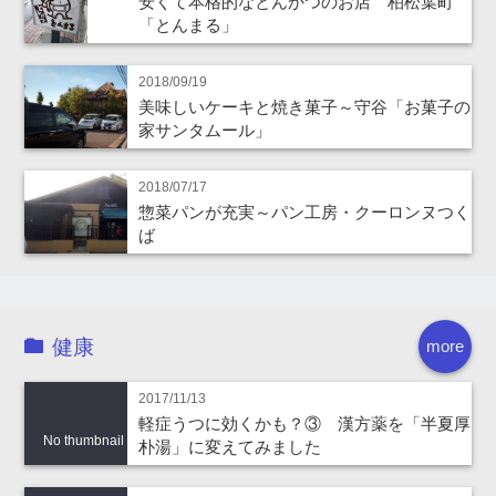
安くて本格的なとんかつのお店 柏松葉町
「とんまる」
2018/09/19
美味しいケーキと焼き菓子～守谷「お菓子の
家サンタムール」
2018/07/17
惣菜パンが充実～パン工房・クーロンヌつく
ば
健康
more
2017/11/13
軽症うつに効くかも？③ 漢方薬を「半夏厚
No thumbnail
朴湯」に変えてみました