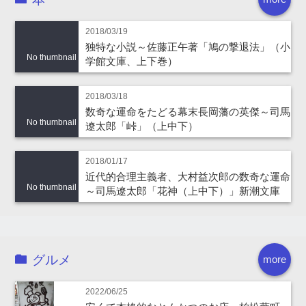
2018/03/19
独特な小説～佐藤正午著「鳩の撃退法」（小
No thumbnail
学館文庫、上下巻）
2018/03/18
数奇な運命をたどる幕末長岡藩の英傑～司馬
No thumbnail
遼太郎「峠」（上中下）
2018/01/17
近代的合理主義者、大村益次郎の数奇な運命
No thumbnail
～司馬遼太郎「花神（上中下）」新潮文庫
グルメ
more
2022/06/25