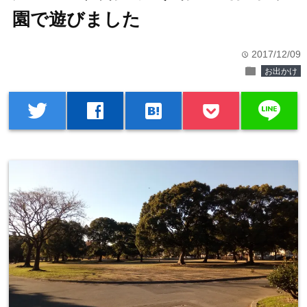
園で遊びました
2017/12/09
time
folder
お出かけ
line
twitter
facebook
hatenabookmark