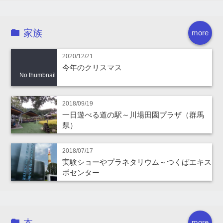
家族
more
2020/12/21
今年のクリスマス
No thumbnail
2018/09/19
一日遊べる道の駅～川場田園プラザ（群馬
県）
2018/07/17
実験ショーやプラネタリウム～つくばエキス
ポセンター
本
more