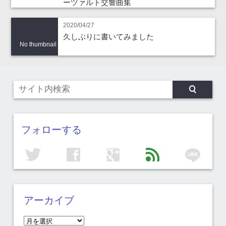
ーツァルト交響曲集
2020/04/27
久しぶりに書いてみました
No thumbnail
フォローする
line
twitter
facebook
google
feed
アーカイブ
ア