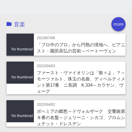
音楽
more
2023/07/08
「プロ中のプロ」から円熟の境地へ、ピアニ
No thumbnail
スト・園田高弘の芸術～ベートーヴェン
2022/04/03
ファースト・ヴァイオリンは「散々よ」？～
No thumbnail
モーツァルト、珠玉の名曲、ディベルティメ
ント第17番 ニ長調 K.334～カラヤン、ヴ
ェーグ
2022/04/02
ボヘミアの郷愁～ドヴォルザーク 交響曲第
No thumbnail
８番の名盤～ジュリーニ・シカゴ、ブロムシ
ュテット・ドレスデン