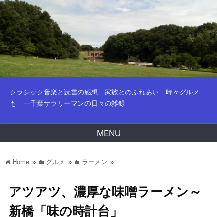
クラシック音楽と読書の感想 家族とのふれあい 時々グルメ
も 一千葉サラリーマンの日々の雑録
MENU
Home
»
グルメ
»
ラーメン
»
home
folder
folder
アツアツ、濃厚な味噌ラーメン～
新橋「味の時計台」