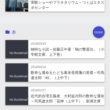
実験ショーやプラネタリウム～つくばエキス
ポセンター
本
more
2018/03/19
独特な小説～佐藤正午著「鳩の撃退法」（小
No thumbnail
学館文庫、上下巻）
2018/03/18
数奇な運命をたどる幕末長岡藩の英傑～司馬
No thumbnail
遼太郎「峠」（上中下）
2018/01/17
近代的合理主義者、大村益次郎の数奇な運命
No thumbnail
～司馬遼太郎「花神（上中下）」新潮文庫