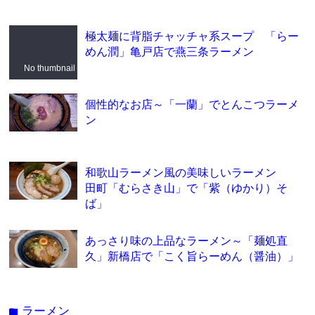
極太麺に背脂チャッチャ系スープ 「らー
めん潤」亀戸店で燕三条ラーメン
No thumbnail
個性的なお店～「一蘭」でとんこつラーメ
ン
和歌山ラーメン風の美味しいラーメン
田町「むらさき山」で「紫（ゆかり）そ
ば」
あっさり味の上品なラーメン～「麺処直
久」新橋店で「こく旨らーめん（醤油）」
ラーメン
folder