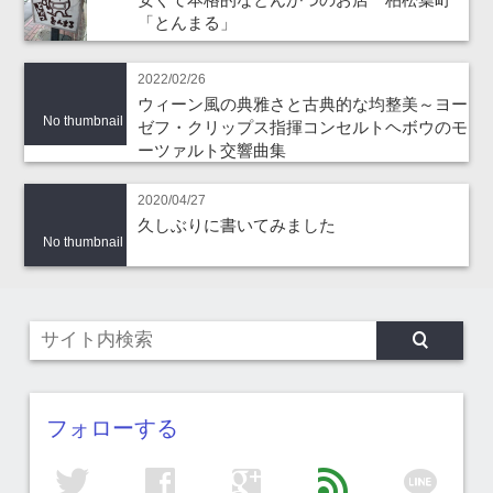
「とんまる」
2022/02/26
ウィーン風の典雅さと古典的な均整美～ヨー
No thumbnail
ゼフ・クリップス指揮コンセルトヘボウのモ
ーツァルト交響曲集
2020/04/27
久しぶりに書いてみました
No thumbnail
フォローする
line
twitter
facebook
google
feed