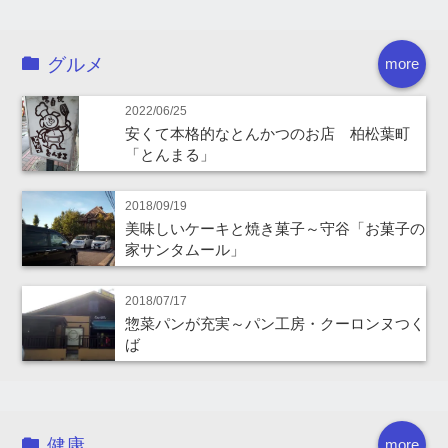
グルメ
more
2022/06/25
安くて本格的なとんかつのお店 柏松葉町
「とんまる」
2018/09/19
美味しいケーキと焼き菓子～守谷「お菓子の
家サンタムール」
2018/07/17
惣菜パンが充実～パン工房・クーロンヌつく
ば
健康
more