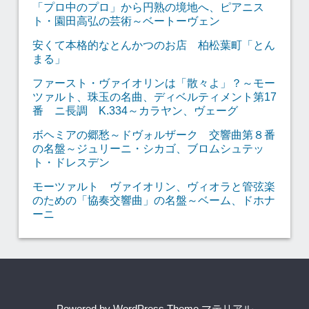
「プロ中のプロ」から円熟の境地へ、ピアニス
ト・園田高弘の芸術～ベートーヴェン
安くて本格的なとんかつのお店 柏松葉町「とん
まる」
ファースト・ヴァイオリンは「散々よ」？～モー
ツァルト、珠玉の名曲、ディベルティメント第17
番 ニ長調 K.334～カラヤン、ヴェーグ
ボヘミアの郷愁～ドヴォルザーク 交響曲第８番
の名盤～ジュリーニ・シカゴ、ブロムシュテッ
ト・ドレスデン
モーツァルト ヴァイオリン、ヴィオラと管弦楽
のための「協奏交響曲」の名盤～ベーム、ドホナ
ーニ
Powered by
WordPress Theme マテリアル