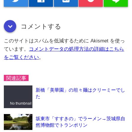
コメントする
down
このサイトはスパムを低減するために Akismet を使っ
ています。
コメントデータの処理方法の詳細はこちら
をご覧ください
。
関連記事
新橋「美華園」の坦々麺はクリーミーでし
た
No thumbnail
坂東市「すすきの」でラーメン→茨城県自
然博物館でトランポリン