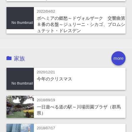
2022/04/02
ボヘミアの郷愁～ドヴォルザーク 交響曲第
No thumbnail
８番の名盤～ジュリーニ・シカゴ、ブロムシ
ュテット・ドレスデン
家族
more
2020/12/21
今年のクリスマス
No thumbnail
2018/09/19
一日遊べる道の駅～川場田園プラザ（群馬
県）
2018/07/17