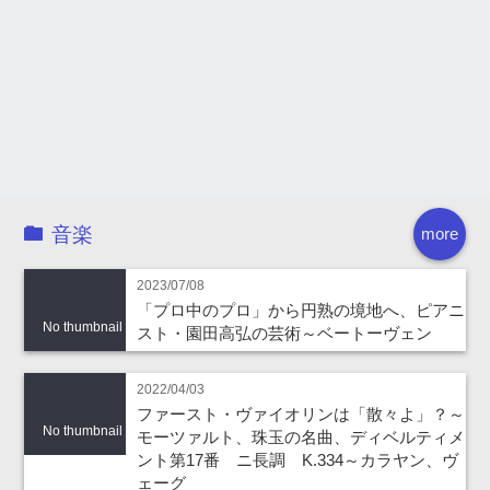
音楽
more
2023/07/08
「プロ中のプロ」から円熟の境地へ、ピアニ
No thumbnail
スト・園田高弘の芸術～ベートーヴェン
2022/04/03
ファースト・ヴァイオリンは「散々よ」？～
No thumbnail
モーツァルト、珠玉の名曲、ディベルティメ
ント第17番 ニ長調 K.334～カラヤン、ヴ
ェーグ