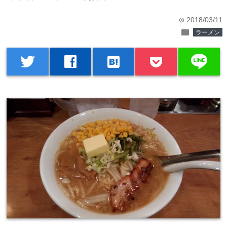
2018/03/11
time
folder
ラーメン
line
twitter
facebook
hatenabookmark