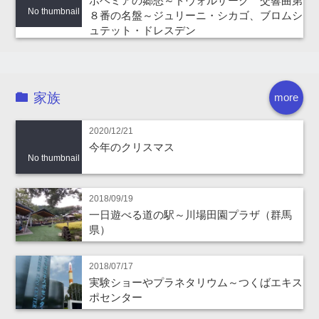
ボヘミアの郷愁～ドヴォルザーク 交響曲第
No thumbnail
８番の名盤～ジュリーニ・シカゴ、ブロムシ
ュテット・ドレスデン
家族
more
2020/12/21
今年のクリスマス
No thumbnail
2018/09/19
一日遊べる道の駅～川場田園プラザ（群馬
県）
2018/07/17
実験ショーやプラネタリウム～つくばエキス
ポセンター