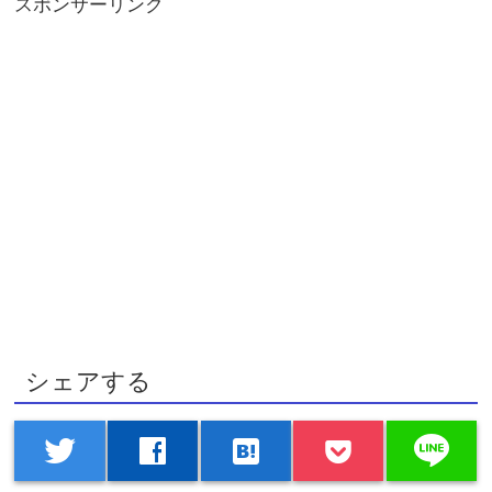
スポンサーリンク
シェアする
line
twitter
facebook
hatenabookmark