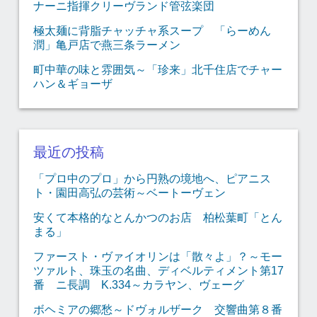
ナーニ指揮クリーヴランド管弦楽団
極太麺に背脂チャッチャ系スープ 「らーめん
潤」亀戸店で燕三条ラーメン
町中華の味と雰囲気～「珍来」北千住店でチャー
ハン＆ギョーザ
最近の投稿
「プロ中のプロ」から円熟の境地へ、ピアニス
ト・園田高弘の芸術～ベートーヴェン
安くて本格的なとんかつのお店 柏松葉町「とん
まる」
ファースト・ヴァイオリンは「散々よ」？～モー
ツァルト、珠玉の名曲、ディベルティメント第17
番 ニ長調 K.334～カラヤン、ヴェーグ
ボヘミアの郷愁～ドヴォルザーク 交響曲第８番