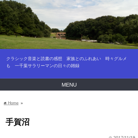
クラシック音楽と読書の感想 家族とのふれあい 時々グルメ
も 一千葉サラリーマンの日々の雑録
MENU
Home
»
home
手賀沼
2017/11/19