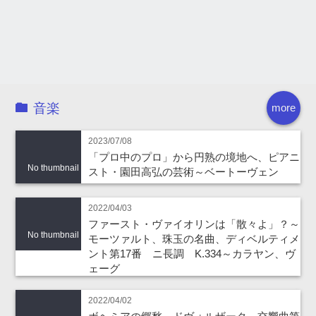
音楽
more
2023/07/08
「プロ中のプロ」から円熟の境地へ、ピアニ
No thumbnail
スト・園田高弘の芸術～ベートーヴェン
2022/04/03
ファースト・ヴァイオリンは「散々よ」？～
No thumbnail
モーツァルト、珠玉の名曲、ディベルティメ
ント第17番 ニ長調 K.334～カラヤン、ヴ
ェーグ
2022/04/02