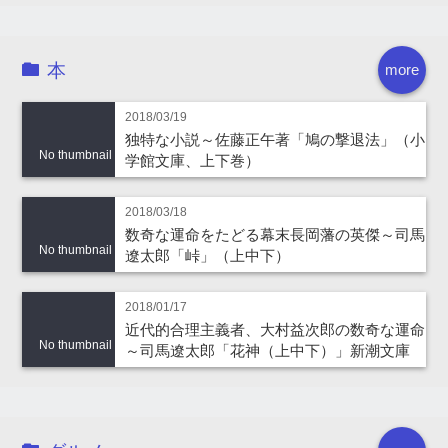
本
more
2018/03/19
独特な小説～佐藤正午著「鳩の撃退法」（小
No thumbnail
学館文庫、上下巻）
2018/03/18
数奇な運命をたどる幕末長岡藩の英傑～司馬
No thumbnail
遼太郎「峠」（上中下）
2018/01/17
近代的合理主義者、大村益次郎の数奇な運命
No thumbnail
～司馬遼太郎「花神（上中下）」新潮文庫