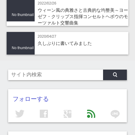
2022/02/26
ウィーン風の典雅さと古典的な均整美～ヨー
No thumbnail
ゼフ・クリップス指揮コンセルトヘボウのモ
ーツァルト交響曲集
2020/04/27
久しぶりに書いてみました
No thumbnail
フォローする
line
twitter
facebook
google
feed