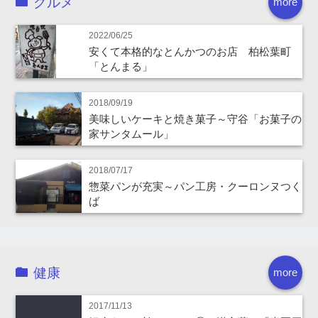
グルメ
more
2022/06/25
安くて本格的なとんかつのお店 柏松葉町
「とんまる」
2018/09/19
美味しいケーキと焼き菓子～守谷「お菓子の
家サンタムール」
2018/07/17
惣菜パンが充実～パン工房・クーロンヌつく
ば
健康
more
2017/11/13