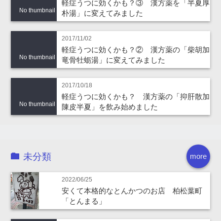
軽症うつに効くかも？③ 漢方薬を「半夏厚
No thumbnail
朴湯」に変えてみました
2017/11/02
軽症うつに効くかも？② 漢方薬の「柴胡加
No thumbnail
竜骨牡蛎湯」に変えてみました
2017/10/18
軽症うつに効くかも？ 漢方薬の「抑肝散加
No thumbnail
陳皮半夏」を飲み始めました
未分類
more
2022/06/25
安くて本格的なとんかつのお店 柏松葉町
「とんまる」