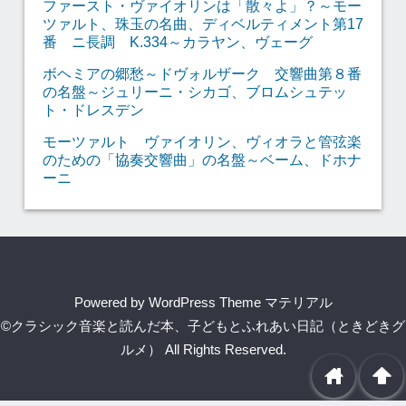
ファースト・ヴァイオリンは「散々よ」？～モー
ツァルト、珠玉の名曲、ディベルティメント第17
番 ニ長調 K.334～カラヤン、ヴェーグ
ボヘミアの郷愁～ドヴォルザーク 交響曲第８番
の名盤～ジュリーニ・シカゴ、ブロムシュテッ
ト・ドレスデン
モーツァルト ヴァイオリン、ヴィオラと管弦楽
のための「協奏交響曲」の名盤～ベーム、ドホナ
ーニ
Powered by
WordPress Theme マテリアル
©クラシック音楽と読んだ本、子どもとふれあい日記（ときどきグ
ルメ）
All Rights Reserved.
home
arrowup