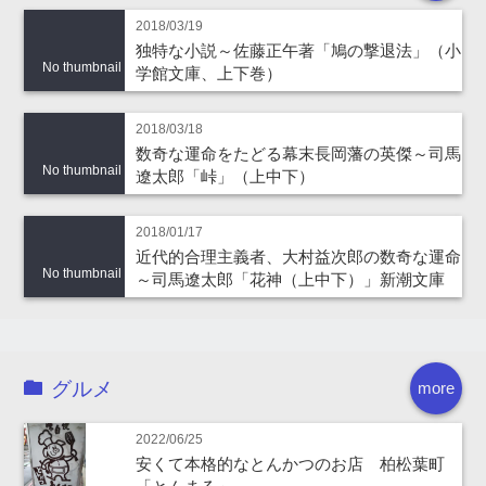
2018/03/19
独特な小説～佐藤正午著「鳩の撃退法」（小
No thumbnail
学館文庫、上下巻）
2018/03/18
数奇な運命をたどる幕末長岡藩の英傑～司馬
No thumbnail
遼太郎「峠」（上中下）
2018/01/17
近代的合理主義者、大村益次郎の数奇な運命
No thumbnail
～司馬遼太郎「花神（上中下）」新潮文庫
グルメ
more
2022/06/25
安くて本格的なとんかつのお店 柏松葉町