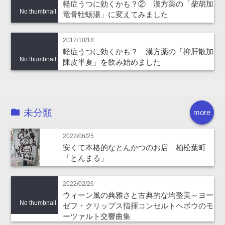
軽症うつに効くかも？② 漢方薬の「柴胡加
No thumbnail
竜骨牡蛎湯」に変えてみました
2017/10/18
軽症うつに効くかも？ 漢方薬の「抑肝散加
No thumbnail
陳皮半夏」を飲み始めました
未分類
more
2022/06/25
安くて本格的なとんかつのお店 柏松葉町
「とんまる」
2022/02/26
ウィーン風の典雅さと古典的な均整美～ヨー
No thumbnail
ゼフ・クリップス指揮コンセルトヘボウのモ
ーツァルト交響曲集