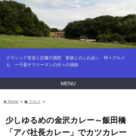
クラシック音楽と読書の感想 家族とのふれあい 時々グルメ
も 一千葉サラリーマンの日々の雑録
MENU
Home
»
グルメ
»
home
folder
少しゆるめの金沢カレー～飯田橋
「アパ社長カレー」でカツカレー