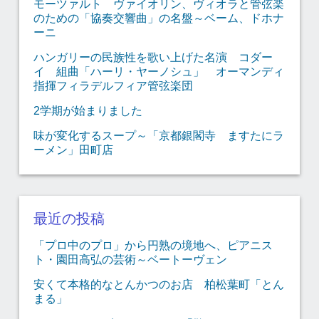
モーツァルト ヴァイオリン、ヴィオラと管弦楽
のための「協奏交響曲」の名盤～ベーム、ドホナ
ーニ
ハンガリーの民族性を歌い上げた名演 コダー
イ 組曲「ハーリ・ヤーノシュ」 オーマンディ
指揮フィラデルフィア管弦楽団
2学期が始まりました
味が変化するスープ～「京都銀閣寺 ますたにラ
ーメン」田町店
最近の投稿
「プロ中のプロ」から円熟の境地へ、ピアニス
ト・園田高弘の芸術～ベートーヴェン
安くて本格的なとんかつのお店 柏松葉町「とん
まる」