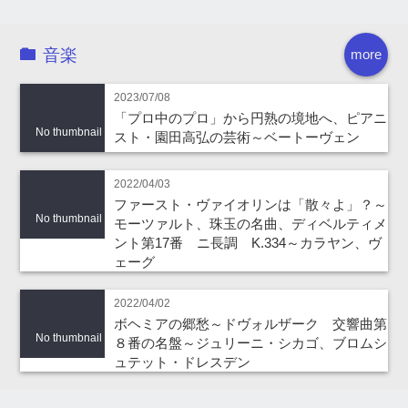
音楽
more
2023/07/08
「プロ中のプロ」から円熟の境地へ、ピアニ
No thumbnail
スト・園田高弘の芸術～ベートーヴェン
2022/04/03
ファースト・ヴァイオリンは「散々よ」？～
No thumbnail
モーツァルト、珠玉の名曲、ディベルティメ
ント第17番 ニ長調 K.334～カラヤン、ヴ
ェーグ
2022/04/02
ボヘミアの郷愁～ドヴォルザーク 交響曲第
No thumbnail
８番の名盤～ジュリーニ・シカゴ、ブロムシ
ュテット・ドレスデン