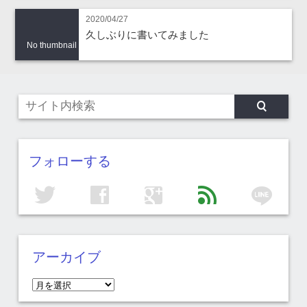
2020/04/27
久しぶりに書いてみました
No thumbnail
フォローする
line
twitter
facebook
google
feed
アーカイブ
ア
ー