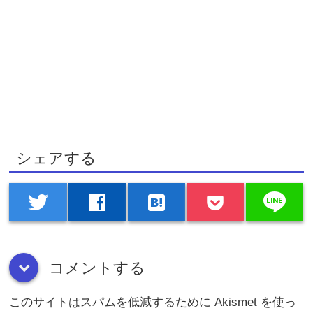
シェアする
line
twitter
facebook
hatenabookmark
コメントする
down
このサイトはスパムを低減するために Akismet を使っ