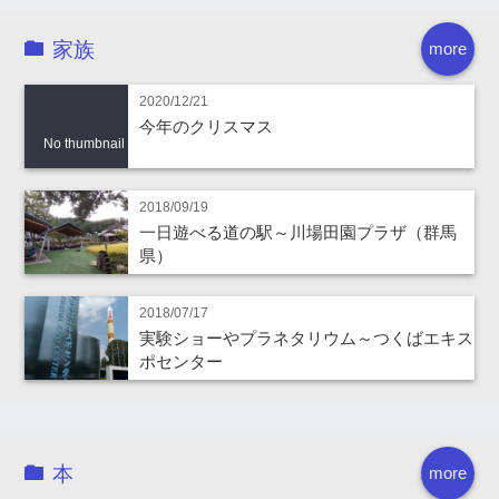
家族
more
2020/12/21
今年のクリスマス
No thumbnail
2018/09/19
一日遊べる道の駅～川場田園プラザ（群馬
県）
2018/07/17
実験ショーやプラネタリウム～つくばエキス
ポセンター
本
more