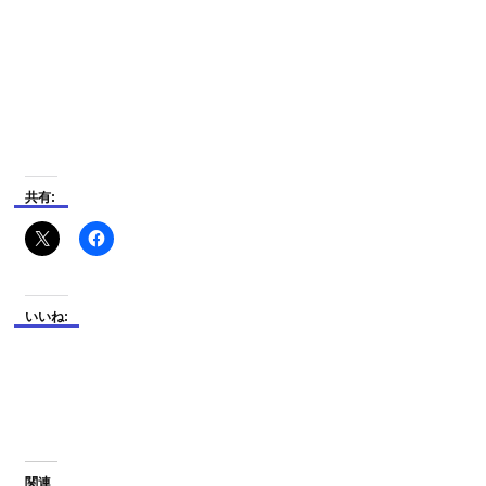
共有:
いいね:
関連