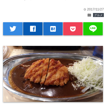
2017/11/27
time
folder
グルメ
line
twitter
facebook
hatenabookmark