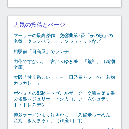
人気の投稿とページ
マーラーの最高傑作 交響曲第7番「夜の歌」の
名盤 クレンペラー、テンシュテットなど
柏駅前「日高屋」でランチ
力作ですが…。 宮部みゆき著 「荒神」（新潮
文庫）
大阪「甘辛系カレー」～ 日乃屋カレーの「名物
カツカレー」
ボヘミアの郷愁～ドヴォルザーク 交響曲第８番
の名盤～ジュリーニ・シカゴ、ブロムシュテッ
ト・ドレスデン
博多ラーメンより好きかも～「久留米らーめん
金丸（きんまる）」（銀座1丁目）