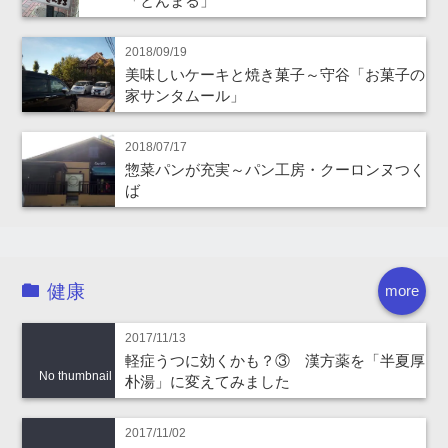
「とんまる」
2018/09/19
美味しいケーキと焼き菓子～守谷「お菓子の
家サンタムール」
2018/07/17
惣菜パンが充実～パン工房・クーロンヌつく
ば
健康
more
2017/11/13
軽症うつに効くかも？③ 漢方薬を「半夏厚
No thumbnail
朴湯」に変えてみました
2017/11/02