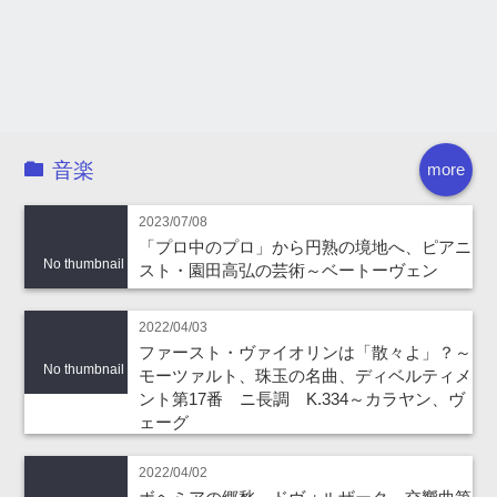
音楽
more
2023/07/08
「プロ中のプロ」から円熟の境地へ、ピアニ
No thumbnail
スト・園田高弘の芸術～ベートーヴェン
2022/04/03
ファースト・ヴァイオリンは「散々よ」？～
No thumbnail
モーツァルト、珠玉の名曲、ディベルティメ
ント第17番 ニ長調 K.334～カラヤン、ヴ
ェーグ
2022/04/02