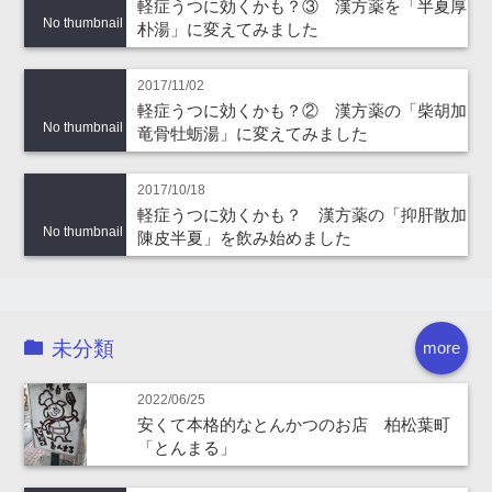
軽症うつに効くかも？③ 漢方薬を「半夏厚
No thumbnail
朴湯」に変えてみました
2017/11/02
軽症うつに効くかも？② 漢方薬の「柴胡加
No thumbnail
竜骨牡蛎湯」に変えてみました
2017/10/18
軽症うつに効くかも？ 漢方薬の「抑肝散加
No thumbnail
陳皮半夏」を飲み始めました
未分類
more
2022/06/25
安くて本格的なとんかつのお店 柏松葉町
「とんまる」