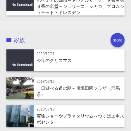
ボヘミアの郷愁～ドヴォルザーク 交響曲第
No thumbnail
８番の名盤～ジュリーニ・シカゴ、ブロムシ
ュテット・ドレスデン
家族
more
2020/12/21
今年のクリスマス
No thumbnail
2018/09/19
一日遊べる道の駅～川場田園プラザ（群馬
県）
2018/07/17
実験ショーやプラネタリウム～つくばエキス
ポセンター