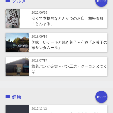
グルメ
more
2022/06/25
安くて本格的なとんかつのお店 柏松葉町
「とんまる」
2018/09/19
美味しいケーキと焼き菓子～守谷「お菓子の
家サンタムール」
2018/07/17
惣菜パンが充実～パン工房・クーロンヌつく
ば
健康
more
2017/11/13