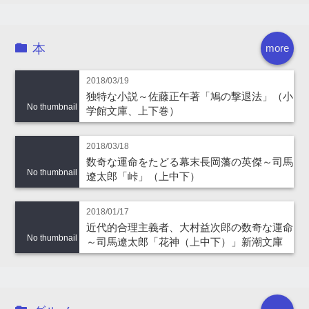
本
more
2018/03/19
独特な小説～佐藤正午著「鳩の撃退法」（小
No thumbnail
学館文庫、上下巻）
2018/03/18
数奇な運命をたどる幕末長岡藩の英傑～司馬
No thumbnail
遼太郎「峠」（上中下）
2018/01/17
近代的合理主義者、大村益次郎の数奇な運命
No thumbnail
～司馬遼太郎「花神（上中下）」新潮文庫