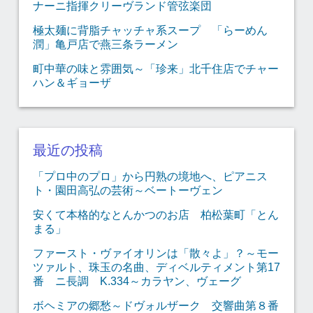
ナーニ指揮クリーヴランド管弦楽団
極太麺に背脂チャッチャ系スープ 「らーめん
潤」亀戸店で燕三条ラーメン
町中華の味と雰囲気～「珍来」北千住店でチャー
ハン＆ギョーザ
最近の投稿
「プロ中のプロ」から円熟の境地へ、ピアニス
ト・園田高弘の芸術～ベートーヴェン
安くて本格的なとんかつのお店 柏松葉町「とん
まる」
ファースト・ヴァイオリンは「散々よ」？～モー
ツァルト、珠玉の名曲、ディベルティメント第17
番 ニ長調 K.334～カラヤン、ヴェーグ
ボヘミアの郷愁～ドヴォルザーク 交響曲第８番