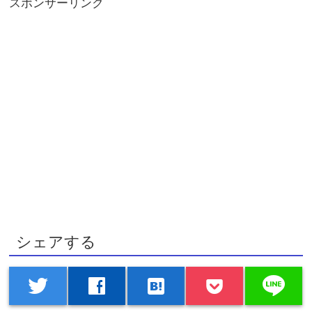
スポンサーリンク
シェアする
line
twitter
facebook
hatenabookmark