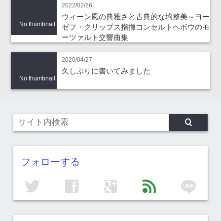
2022/02/26
ウィーン風の典雅さと古典的な均整美～ヨー
No thumbnail
ゼフ・クリップス指揮コンセルトヘボウのモ
ーツァルト交響曲集
2020/04/27
久しぶりに書いてみました
No thumbnail
フォローする
line
twitter
facebook
google
feed