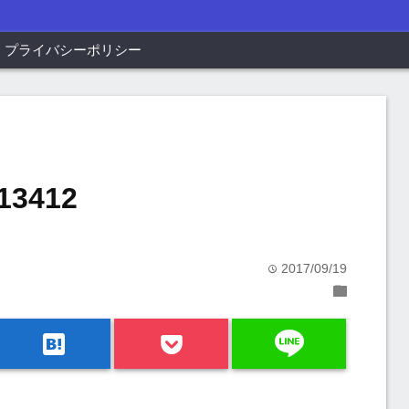
プライバシーポリシー
13412
2017/09/19
time
folder
line
hatenabookmark