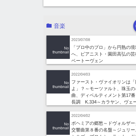
音楽
2023/07/08
「プロ中のプロ」から円熟の境
No
thumbnail
へ、ピアニスト・園田高弘の芸
ベートーヴェン
2022/04/03
ファースト・ヴァイオリンは「
No
thumbnail
よ」？～モーツァルト、珠玉の
曲、ディベルティメント第17番
長調 K.334～カラヤン、ヴェ
2022/04/02
ボヘミアの郷愁～ドヴォルザ
No
thumbnail
交響曲第８番の名盤～ジュリー