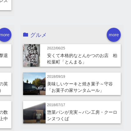
レス
グルメ
more
more
2022/06/25
撃退
安くて本格的なとんかつのお店 柏
松葉町「とんまる」
2018/09/19
の英
美味しいケーキと焼き菓子～守谷
）
「お菓子の家サンタムール」
2018/07/17
の数
惣菜パンが充実～パン工房・クーロ
上中
ンヌつくば