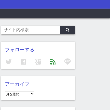
フォローする
line
twitter
facebook
google
feed
アーカイブ
ア
ー
カ