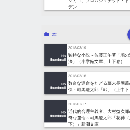
シカゴ、ブロムシュテット・ド
デン
本
2018/03/19
独特な小説～佐藤正午著「鳩の
No
thumbnail
法」（小学館文庫、上下巻）
2018/03/18
数奇な運命をたどる幕末長岡藩
No
thumbnail
傑～司馬遼太郎「峠」（上中下
2018/01/17
近代的合理主義者、大村益次郎
No
thumbnail
奇な運命～司馬遼太郎「花神（
下）」新潮文庫