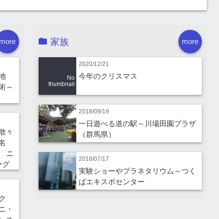
家族
more
more
2020/12/21
地
今年のクリスマス
No
thumbnail
術～
2018/09/19
一日遊べる道の駅～川場田園プラザ
散々
（群馬県）
名
 ニ
2018/07/17
ーグ
実験ショーやプラネタリウム～つく
ばエキスポセンター
ーク
ニ・