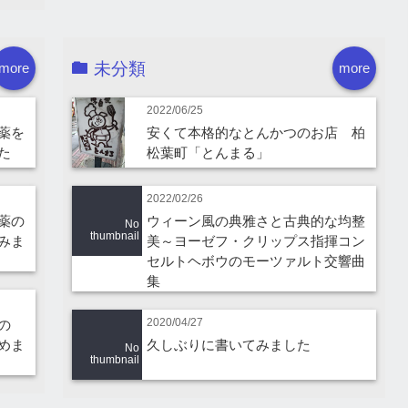
未分類
more
more
2022/06/25
薬を
安くて本格的なとんかつのお店 柏
た
松葉町「とんまる」
2022/02/26
薬の
ウィーン風の典雅さと古典的な均整
No
thumbnail
みま
美～ヨーゼフ・クリップス指揮コン
セルトヘボウのモーツァルト交響曲
集
2020/04/27
の
めま
久しぶりに書いてみました
No
thumbnail