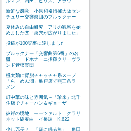
ルマン、内田、ピリス、アラウ
新鮮な感覚 小泉和裕指揮大阪セン
チュリー交響楽団のブルックナー
夏休みの自由研究 アリの観察を始
めました⑧「巣穴が広がりました」
投稿が100記事に達しました
ブルックナー「交響曲第6番」の名
盤 ドホナーニ指揮クリーヴラ
ンド管弦楽団
極太麺に背脂チャッチャ系スープ
「らーめん潤」亀戸店で燕三条ラー
メン
町中華の味と雰囲気～「珍来」北千
住店でチャーハン＆ギョーザ
彼岸の境地 モーツァルト クラリ
ネット協奏曲 イ長調 K.622
少し冗長？ 「森に眠る魚」 角田