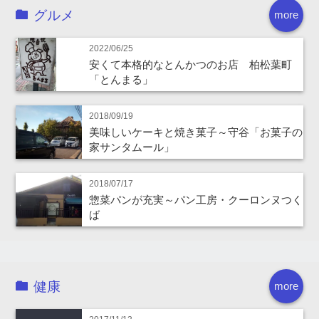
グルメ
more
2022/06/25
安くて本格的なとんかつのお店 柏松葉町
「とんまる」
2018/09/19
美味しいケーキと焼き菓子～守谷「お菓子の
家サンタムール」
2018/07/17
惣菜パンが充実～パン工房・クーロンヌつく
ば
健康
more