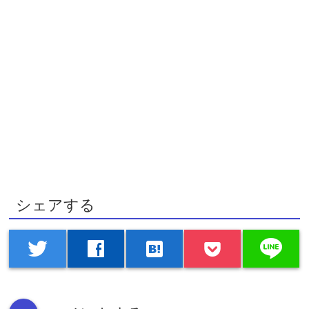
シェアする
line
twitter
facebook
hatenabookmark