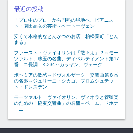
最近の投稿
「プロ中のプロ」から円熟の境地へ、ピアニス
ト・園田高弘の芸術～ベートーヴェン
安くて本格的なとんかつのお店 柏松葉町「とん
まる」
ファースト・ヴァイオリンは「散々よ」？～モー
ツァルト、珠玉の名曲、ディベルティメント第17
番 ニ長調 K.334～カラヤン、ヴェーグ
ボヘミアの郷愁～ドヴォルザーク 交響曲第８番
の名盤～ジュリーニ・シカゴ、ブロムシュテッ
ト・ドレスデン
モーツァルト ヴァイオリン、ヴィオラと管弦楽
のための「協奏交響曲」の名盤～ベーム、ドホナ
ーニ