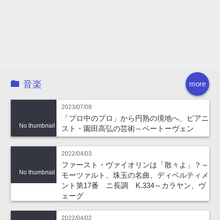
音楽
more
2023/07/08
「プロ中のプロ」から円熟の境地へ、ピアニ
No thumbnail
スト・園田高弘の芸術～ベートーヴェン
2022/04/03
ファースト・ヴァイオリンは「散々よ」？～
No thumbnail
モーツァルト、珠玉の名曲、ディベルティメ
ント第17番 ニ長調 K.334～カラヤン、ヴ
ェーグ
2022/04/02