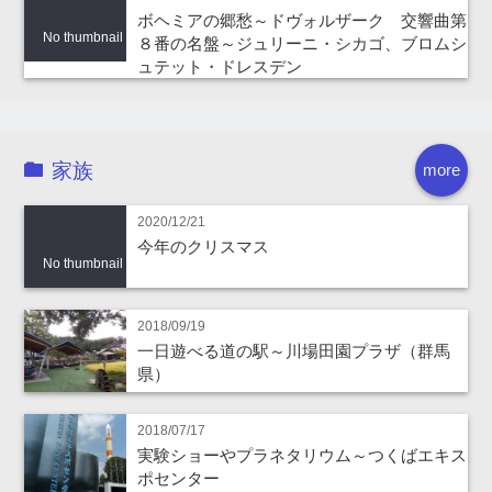
ボヘミアの郷愁～ドヴォルザーク 交響曲第
No thumbnail
８番の名盤～ジュリーニ・シカゴ、ブロムシ
ュテット・ドレスデン
家族
more
2020/12/21
今年のクリスマス
No thumbnail
2018/09/19
一日遊べる道の駅～川場田園プラザ（群馬
県）
2018/07/17
実験ショーやプラネタリウム～つくばエキス
ポセンター