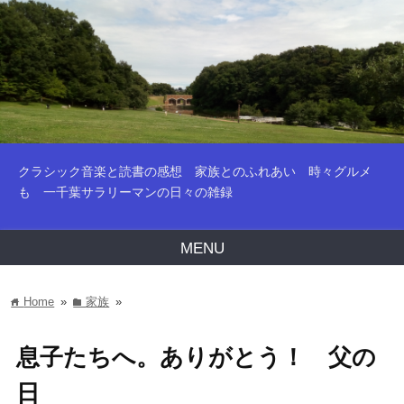
クラシック音楽と読書の感想 家族とのふれあい 時々グルメ
も 一千葉サラリーマンの日々の雑録
MENU
Home
»
家族
»
home
folder
息子たちへ。ありがとう！ 父の
日