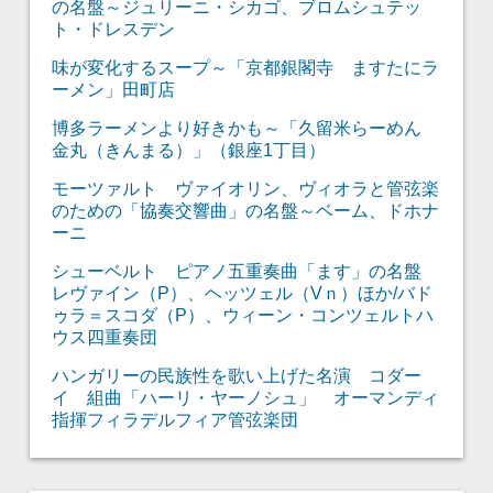
の名盤～ジュリーニ・シカゴ、ブロムシュテッ
ト・ドレスデン
味が変化するスープ～「京都銀閣寺 ますたにラ
ーメン」田町店
博多ラーメンより好きかも～「久留米らーめん
金丸（きんまる）」（銀座1丁目）
モーツァルト ヴァイオリン、ヴィオラと管弦楽
のための「協奏交響曲」の名盤～ベーム、ドホナ
ーニ
シューベルト ピアノ五重奏曲「ます」の名盤
レヴァイン（P）、ヘッツェル（Vｎ）ほか/バド
ゥラ＝スコダ（P）、ウィーン・コンツェルトハ
ウス四重奏団
ハンガリーの民族性を歌い上げた名演 コダー
イ 組曲「ハーリ・ヤーノシュ」 オーマンディ
指揮フィラデルフィア管弦楽団