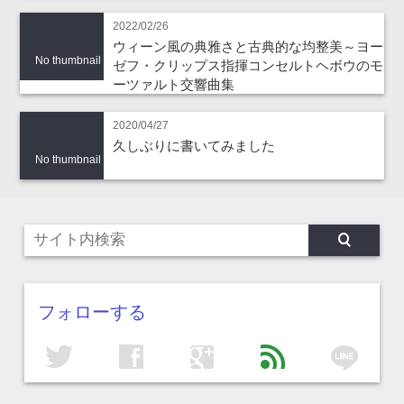
2022/02/26
ウィーン風の典雅さと古典的な均整美～ヨー
No thumbnail
ゼフ・クリップス指揮コンセルトヘボウのモ
ーツァルト交響曲集
2020/04/27
久しぶりに書いてみました
No thumbnail
フォローする
line
twitter
facebook
google
feed