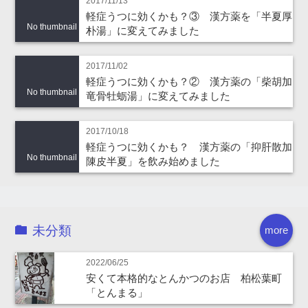
2017/11/13
軽症うつに効くかも？③ 漢方薬を「半夏厚
No thumbnail
朴湯」に変えてみました
2017/11/02
軽症うつに効くかも？② 漢方薬の「柴胡加
No thumbnail
竜骨牡蛎湯」に変えてみました
2017/10/18
軽症うつに効くかも？ 漢方薬の「抑肝散加
No thumbnail
陳皮半夏」を飲み始めました
未分類
more
2022/06/25
安くて本格的なとんかつのお店 柏松葉町
「とんまる」