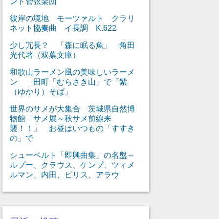
ンド管弦楽団
彼岸の境地 モーツァルト クラリ
ネット協奏曲 イ長調 K.622
少し冗長？ 「森に眠る魚」 角田
光代著（双葉文庫）
和歌山ラーメン風の美味しいラーメ
ン 田町「むらさき山」で「紫
（ゆかり）そば」
世界のサメが大集合 茨城県自然博
物館「サメ展～秋サメ前線来
襲！！」 お昼はいつもの「すすき
の」で
シューベルト「即興曲集」の名盤～
ルプー、クラウス、ケンプ、ツィメ
ルマン、内田、ピリス、アラウ