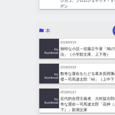
シカゴ、ブロムシュテット・ド
デン
本
2018/03/19
独特な小説～佐藤正午著「鳩の
No
thumbnail
法」（小学館文庫、上下巻）
2018/03/18
数奇な運命をたどる幕末長岡藩
No
thumbnail
傑～司馬遼太郎「峠」（上中下
2018/01/17
近代的合理主義者、大村益次郎
No
thumbnail
奇な運命～司馬遼太郎「花神（
下）」新潮文庫