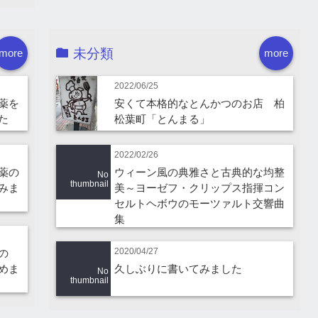
未分類
more
more
2022/06/25
薬を
安くて本格的なとんかつのお店 柏
た
松葉町「とんまる」
2022/02/26
薬の
ウィーン風の典雅さと古典的な均整
No
thumbnail
みま
美～ヨーゼフ・クリップス指揮コン
セルトヘボウのモーツァルト交響曲
集
2020/04/27
の
めま
久しぶりに書いてみました
No
thumbnail