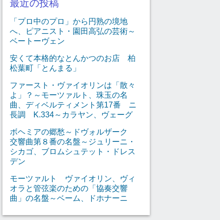
最近の投稿
「プロ中のプロ」から円熟の境地
へ、ピアニスト・園田高弘の芸術～
ベートーヴェン
安くて本格的なとんかつのお店 柏
松葉町「とんまる」
ファースト・ヴァイオリンは「散々
よ」？～モーツァルト、珠玉の名
曲、ディベルティメント第17番 ニ
長調 K.334～カラヤン、ヴェーグ
ボヘミアの郷愁～ドヴォルザーク
交響曲第８番の名盤～ジュリーニ・
シカゴ、ブロムシュテット・ドレス
デン
モーツァルト ヴァイオリン、ヴィ
オラと管弦楽のための「協奏交響
曲」の名盤～ベーム、ドホナーニ