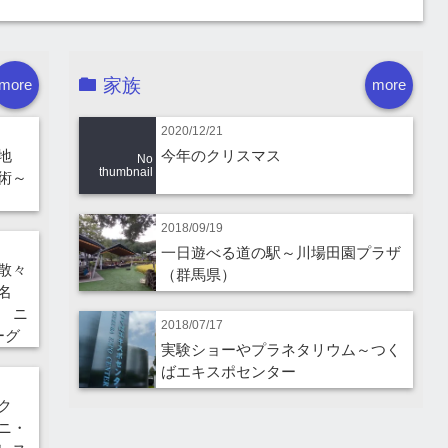
家族
more
more
2020/12/21
地
今年のクリスマス
No
thumbnail
術～
2018/09/19
一日遊べる道の駅～川場田園プラザ
散々
（群馬県）
名
 ニ
2018/07/17
ーグ
実験ショーやプラネタリウム～つく
ばエキスポセンター
ーク
ニ・