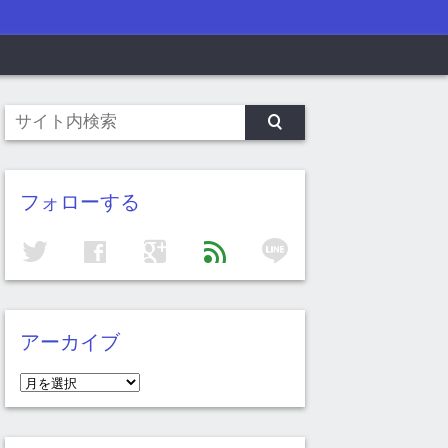
フォローする
line
twitter
facebook
google
feed
アーカイブ
ア
ー
カ