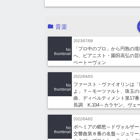
音楽
2023/07/08
「プロ中のプロ」から円熟の境
No
thumbnail
へ、ピアニスト・園田高弘の芸
ベートーヴェン
2022/04/03
ファースト・ヴァイオリンは「
No
thumbnail
よ」？～モーツァルト、珠玉の
曲、ディベルティメント第17番
長調 K.334～カラヤン、ヴェ
2022/04/02
ボヘミアの郷愁～ドヴォルザ
No
thumbnail
交響曲第８番の名盤～ジュリー