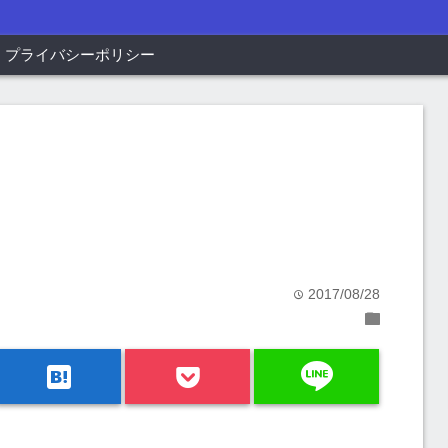
プライバシーポリシー
2017/08/28
time
folder
line
hatenabookmark