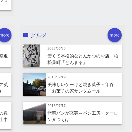
レス
グルメ
more
more
2022/06/25
撃退
安くて本格的なとんかつのお店 柏
松葉町「とんまる」
2018/09/19
の英
美味しいケーキと焼き菓子～守谷
）
「お菓子の家サンタムール」
2018/07/17
の数
惣菜パンが充実～パン工房・クーロ
上中
ンヌつくば