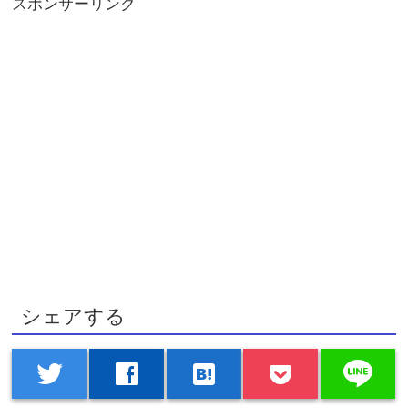
スポンサーリンク
シェアする
line
twitter
facebook
hatenabookmark