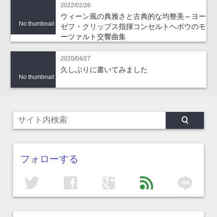
2022/02/26
ウィーン風の典雅さと古典的な均整美～ヨー
No thumbnail
ゼフ・クリップス指揮コンセルトヘボウのモ
ーツァルト交響曲集
2020/04/27
久しぶりに書いてみました
No thumbnail
フォローする
line
twitter
facebook
google
feed