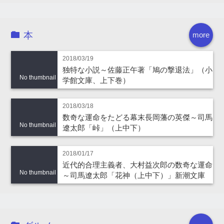
本
more
2018/03/19
独特な小説～佐藤正午著「鳩の撃退法」（小
No thumbnail
学館文庫、上下巻）
2018/03/18
数奇な運命をたどる幕末長岡藩の英傑～司馬
No thumbnail
遼太郎「峠」（上中下）
2018/01/17
近代的合理主義者、大村益次郎の数奇な運命
No thumbnail
～司馬遼太郎「花神（上中下）」新潮文庫