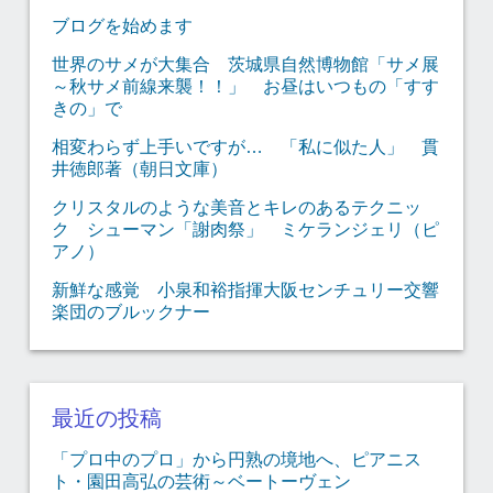
ブログを始めます
世界のサメが大集合 茨城県自然博物館「サメ展
～秋サメ前線来襲！！」 お昼はいつもの「すす
きの」で
相変わらず上手いですが… 「私に似た人」 貫
井徳郎著（朝日文庫）
クリスタルのような美音とキレのあるテクニッ
ク シューマン「謝肉祭」 ミケランジェリ（ピ
アノ）
新鮮な感覚 小泉和裕指揮大阪センチュリー交響
楽団のブルックナー
最近の投稿
「プロ中のプロ」から円熟の境地へ、ピアニス
ト・園田高弘の芸術～ベートーヴェン