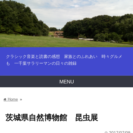
クラシック音楽と読書の感想 家族とのふれあい 時々グルメ
も 一千葉サラリーマンの日々の雑録
MENU
Home
»
home
茨城県自然博物館 昆虫展
2017/07/09