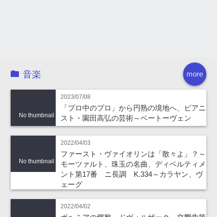
音楽
more
2023/07/08
「プロ中のプロ」から円熟の境地へ、ピアニ
No thumbnail
スト・園田高弘の芸術～ベートーヴェン
2022/04/03
ファースト・ヴァイオリンは「散々よ」？～
No thumbnail
モーツァルト、珠玉の名曲、ディベルティメ
ント第17番 ニ長調 K.334～カラヤン、ヴ
ェーグ
2022/04/02