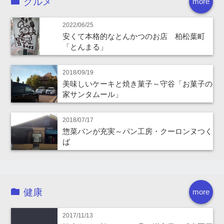
グルメ
more
2022/06/25
安くて本格的なとんかつのお店 柏松葉町
「とんまる」
2018/09/19
美味しいケーキと焼き菓子～守谷「お菓子の
家サンタムール」
2018/07/17
惣菜パンが充実～パン工房・クーロンヌつく
ば
健康
more
2017/11/13