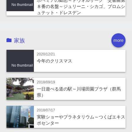
ボヘミアの郷愁～ドヴォルザーク 交響曲第
No thumbnail
８番の名盤～ジュリーニ・シカゴ、ブロムシ
ュテット・ドレスデン
家族
more
2020/12/21
今年のクリスマス
No thumbnail
2018/09/19
一日遊べる道の駅～川場田園プラザ（群馬
県）
2018/07/17
実験ショーやプラネタリウム～つくばエキス
ポセンター