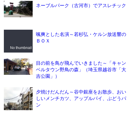
ネーブルパーク（古河市）でアスレチック
颯爽とした名演～若杉弘・ケルン放送響の
ＢＯＸ
No thumbnail
目の前を鳥が飛んでいきました～「キャン
ベルタウン野鳥の森」（埼玉県越谷市「大
吉公園」）
夕焼けだんだん～谷中銀座をお散歩、おい
しいメンチカツ、アップルパイ、ぶどうパ
ン