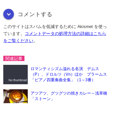
コメントする
down
このサイトはスパムを低減するために Akismet を使っ
ています。
コメントデータの処理方法の詳細はこちら
をご覧ください
。
関連記事
ロマンティシズム溢れる名演 デムス
（P）、ドロルツ（Vn）ほか ブラームス
「ピアノ四重奏曲全集」（1～3番）
No thumbnail
アツアツ、グツグツの焼きカレー～浅草橋
「ストーン」