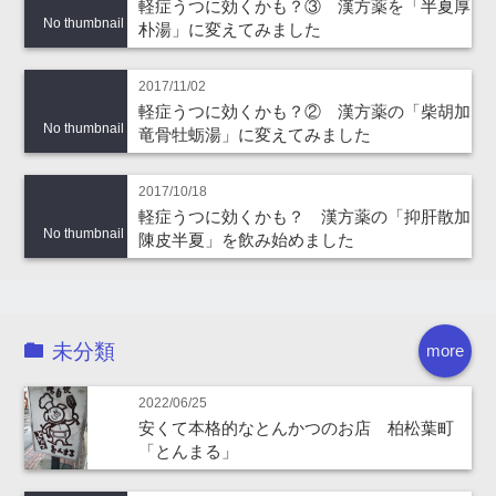
軽症うつに効くかも？③ 漢方薬を「半夏厚
No thumbnail
朴湯」に変えてみました
2017/11/02
軽症うつに効くかも？② 漢方薬の「柴胡加
No thumbnail
竜骨牡蛎湯」に変えてみました
2017/10/18
軽症うつに効くかも？ 漢方薬の「抑肝散加
No thumbnail
陳皮半夏」を飲み始めました
未分類
more
2022/06/25
安くて本格的なとんかつのお店 柏松葉町
「とんまる」