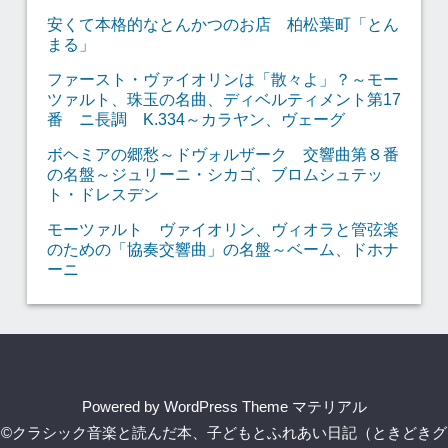
安くて本格的なとんかつのお店 柏松葉町「とん
まる」
ファースト・ヴァイオリンは「散々よ」？～モー
ツァルト、珠玉の名曲、ディベルティメント第17
番 ニ長調 K.334～カラヤン、ヴェーグ
ボヘミアの郷愁～ドヴォルザーク 交響曲第８番
の名盤～ジュリーニ・シカゴ、ブロムシュテッ
ト・ドレスデン
モーツァルト ヴァイオリン、ヴィオラと管弦楽
のための「協奏交響曲」の名盤～ベーム、ドホナ
ーニ
Powered by
WordPress Theme マテリアル
©クラシック音楽と読んだ本、子どもとふれあい日記（ときどきグ