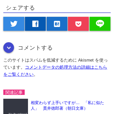
シェアする
line
twitter
facebook
hatenabookmark
コメントする
down
このサイトはスパムを低減するために Akismet を使っ
ています。
コメントデータの処理方法の詳細はこちら
をご覧ください
。
関連記事
相変わらず上手いですが… 「私に似た
人」 貫井徳郎著（朝日文庫）