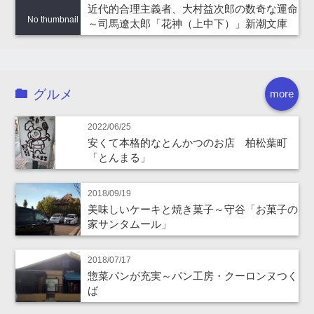
近代的合理主義者、大村益次郎の数奇な運命
No thumbnail
～司馬遼太郎「花神（上中下）」新潮文庫
グルメ
more
2022/06/25
安くて本格的なとんかつのお店 柏松葉町
「とんまる」
2018/09/19
美味しいケーキと焼き菓子～守谷「お菓子の
家サンタムール」
2018/07/17
惣菜パンが充実～パン工房・クーロンヌつく
ば