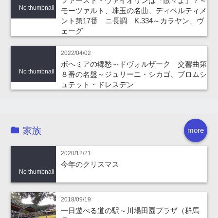
ファースト・ヴァイオリンは「散々よ」？～
No thumbnail
モーツァルト、珠玉の名曲、ディベルティメ
ント第17番 ニ長調 K.334～カラヤン、ヴ
ェーグ
2022/04/02
ボヘミアの郷愁～ドヴォルザーク 交響曲第
No thumbnail
８番の名盤～ジュリーニ・シカゴ、ブロムシ
ュテット・ドレスデン
家族
more
2020/12/21
今年のクリスマス
No thumbnail
2018/09/19
一日遊べる道の駅～川場田園プラザ（群馬