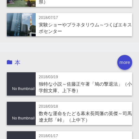
県）
2018/07/17
実験ショーやプラネタリウム～つくばエキス
ポセンター
本
more
2018/03/19
独特な小説～佐藤正午著「鳩の撃退法」（小
No thumbnail
学館文庫、上下巻）
2018/03/18
数奇な運命をたどる幕末長岡藩の英傑～司馬
No thumbnail
遼太郎「峠」（上中下）
2018/01/17