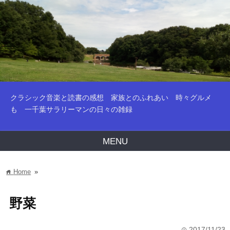
クラシック音楽と読書の感想 家族とのふれあい 時々グルメ
も 一千葉サラリーマンの日々の雑録
MENU
Home
»
home
野菜
2017/11/23