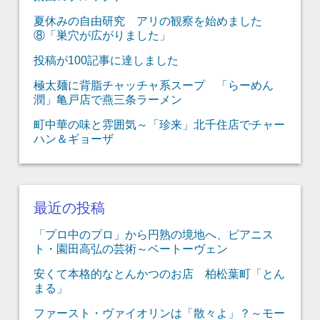
夏休みの自由研究 アリの観察を始めました
⑧「巣穴が広がりました」
投稿が100記事に達しました
極太麺に背脂チャッチャ系スープ 「らーめん
潤」亀戸店で燕三条ラーメン
町中華の味と雰囲気～「珍来」北千住店でチャー
ハン＆ギョーザ
最近の投稿
「プロ中のプロ」から円熟の境地へ、ピアニス
ト・園田高弘の芸術～ベートーヴェン
安くて本格的なとんかつのお店 柏松葉町「とん
まる」
ファースト・ヴァイオリンは「散々よ」？～モー