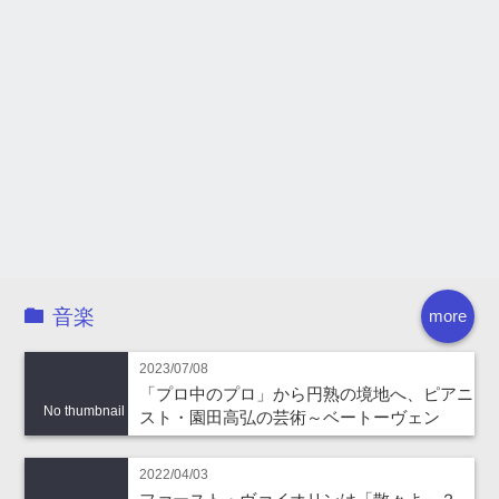
音楽
more
2023/07/08
「プロ中のプロ」から円熟の境地へ、ピアニ
No thumbnail
スト・園田高弘の芸術～ベートーヴェン
2022/04/03