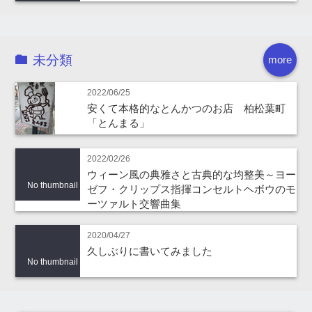
未分類
more
2022/06/25
安くて本格的なとんかつのお店 柏松葉町
「とんまる」
2022/02/26
ウィーン風の典雅さと古典的な均整美～ヨー
No thumbnail
ゼフ・クリップス指揮コンセルトヘボウのモ
ーツァルト交響曲集
2020/04/27
久しぶりに書いてみました
No thumbnail