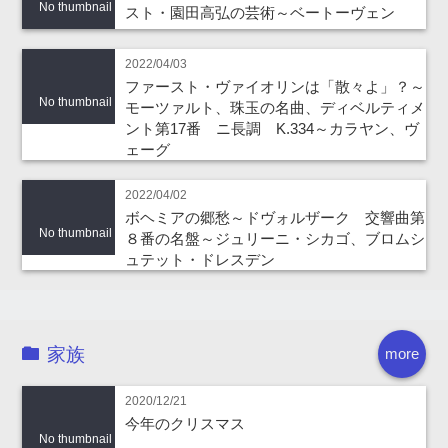
No thumbnail
スト・園田高弘の芸術～ベートーヴェン
2022/04/03
ファースト・ヴァイオリンは「散々よ」？～
No thumbnail
モーツァルト、珠玉の名曲、ディベルティメ
ント第17番 ニ長調 K.334～カラヤン、ヴ
ェーグ
2022/04/02
ボヘミアの郷愁～ドヴォルザーク 交響曲第
No thumbnail
８番の名盤～ジュリーニ・シカゴ、ブロムシ
ュテット・ドレスデン
家族
more
2020/12/21
今年のクリスマス
No thumbnail