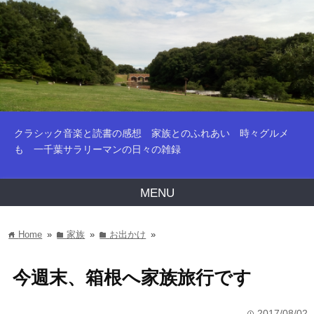
クラシック音楽と読書の感想 家族とのふれあい 時々グルメ
も 一千葉サラリーマンの日々の雑録
MENU
Home
»
家族
»
お出かけ
»
home
folder
folder
今週末、箱根へ家族旅行です
2017/08/02