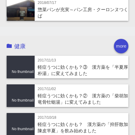
2018/07/17
惣菜パンが充実～パン工房・クーロンヌつく
ば
健康
more
2017/11/13
軽症うつに効くかも？③ 漢方薬を「半夏厚
No thumbnail
朴湯」に変えてみました
2017/11/02
軽症うつに効くかも？② 漢方薬の「柴胡加
No thumbnail
竜骨牡蛎湯」に変えてみました
2017/10/18
軽症うつに効くかも？ 漢方薬の「抑肝散加
No thumbnail
陳皮半夏」を飲み始めました