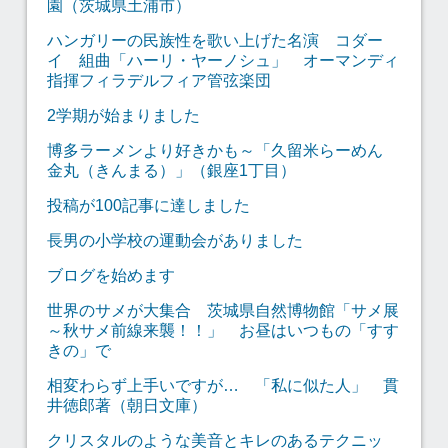
園（茨城県土浦市）
ハンガリーの民族性を歌い上げた名演 コダー
イ 組曲「ハーリ・ヤーノシュ」 オーマンディ
指揮フィラデルフィア管弦楽団
2学期が始まりました
博多ラーメンより好きかも～「久留米らーめん
金丸（きんまる）」（銀座1丁目）
投稿が100記事に達しました
長男の小学校の運動会がありました
ブログを始めます
世界のサメが大集合 茨城県自然博物館「サメ展
～秋サメ前線来襲！！」 お昼はいつもの「すす
きの」で
相変わらず上手いですが… 「私に似た人」 貫
井徳郎著（朝日文庫）
クリスタルのような美音とキレのあるテクニッ