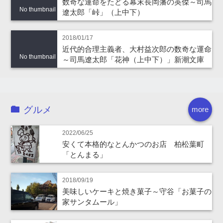
数奇な運命をたどる幕末長岡藩の英傑～司馬
No thumbnail
遼太郎「峠」（上中下）
2018/01/17
近代的合理主義者、大村益次郎の数奇な運命
No thumbnail
～司馬遼太郎「花神（上中下）」新潮文庫
グルメ
more
2022/06/25
安くて本格的なとんかつのお店 柏松葉町
「とんまる」
2018/09/19
美味しいケーキと焼き菓子～守谷「お菓子の
家サンタムール」