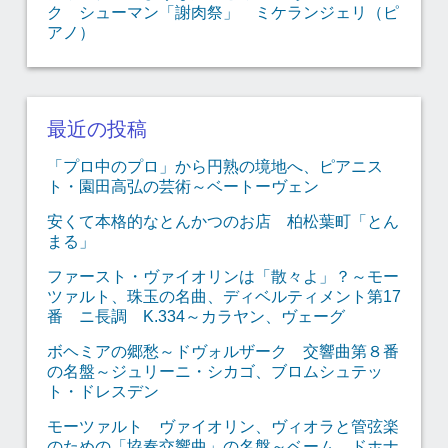
ク シューマン「謝肉祭」 ミケランジェリ（ピ
アノ）
最近の投稿
「プロ中のプロ」から円熟の境地へ、ピアニス
ト・園田高弘の芸術～ベートーヴェン
安くて本格的なとんかつのお店 柏松葉町「とん
まる」
ファースト・ヴァイオリンは「散々よ」？～モー
ツァルト、珠玉の名曲、ディベルティメント第17
番 ニ長調 K.334～カラヤン、ヴェーグ
ボヘミアの郷愁～ドヴォルザーク 交響曲第８番
の名盤～ジュリーニ・シカゴ、ブロムシュテッ
ト・ドレスデン
モーツァルト ヴァイオリン、ヴィオラと管弦楽
のための「協奏交響曲」の名盤～ベーム、ドホナ