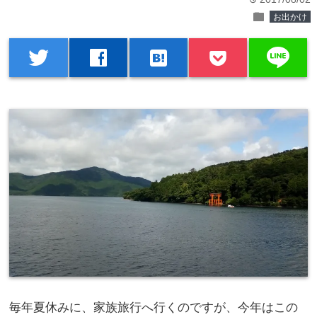
time
folder
お出かけ
line
twitter
facebook
hatenabookmark
毎年夏休みに、家族旅行へ行くのですが、今年はこの