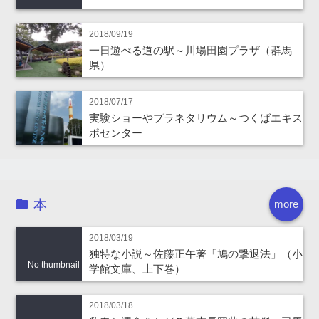
2018/09/19
一日遊べる道の駅～川場田園プラザ（群馬
県）
2018/07/17
実験ショーやプラネタリウム～つくばエキス
ポセンター
本
more
2018/03/19
独特な小説～佐藤正午著「鳩の撃退法」（小
No thumbnail
学館文庫、上下巻）
2018/03/18