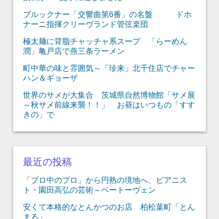
ブルックナー「交響曲第6番」の名盤 ドホ
ナーニ指揮クリーヴランド管弦楽団
極太麺に背脂チャッチャ系スープ 「らーめん
潤」亀戸店で燕三条ラーメン
町中華の味と雰囲気～「珍来」北千住店でチャー
ハン＆ギョーザ
世界のサメが大集合 茨城県自然博物館「サメ展
～秋サメ前線来襲！！」 お昼はいつもの「すす
きの」で
最近の投稿
「プロ中のプロ」から円熟の境地へ、ピアニス
ト・園田高弘の芸術～ベートーヴェン
安くて本格的なとんかつのお店 柏松葉町「とん
まる」