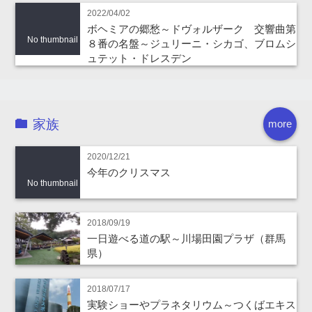
2022/04/02
ボヘミアの郷愁～ドヴォルザーク 交響曲第
No thumbnail
８番の名盤～ジュリーニ・シカゴ、ブロムシ
ュテット・ドレスデン
家族
more
2020/12/21
今年のクリスマス
No thumbnail
2018/09/19
一日遊べる道の駅～川場田園プラザ（群馬
県）
2018/07/17
実験ショーやプラネタリウム～つくばエキス