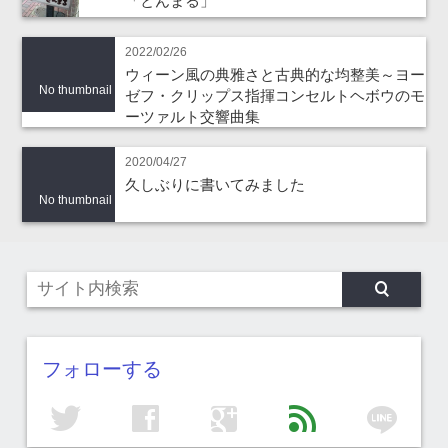
「とんまる」
2022/02/26
ウィーン風の典雅さと古典的な均整美～ヨー
No thumbnail
ゼフ・クリップス指揮コンセルトヘボウのモ
ーツァルト交響曲集
2020/04/27
久しぶりに書いてみました
No thumbnail
フォローする
line
twitter
facebook
google
feed