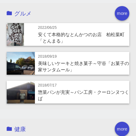
グルメ
more
2022/06/25
安くて本格的なとんかつのお店 柏松葉町
「とんまる」
2018/09/19
美味しいケーキと焼き菓子～守谷「お菓子の
家サンタムール」
2018/07/17
惣菜パンが充実～パン工房・クーロンヌつく
ば
健康
more