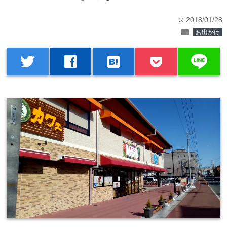
2018/01/28
time
folder
お出かけ
line
twitter
facebook
hatenabookmark