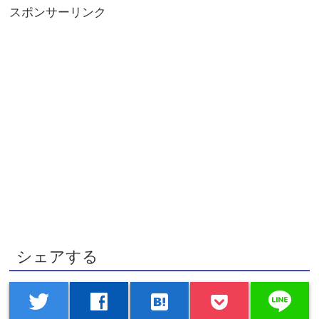
スポンサーリンク
シェアする
line
twitter
facebook
hatenabookmark