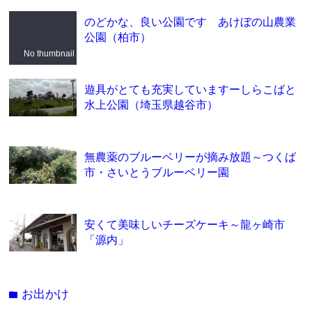
のどかな、良い公園です あけぼの山農業
公園（柏市）
No thumbnail
遊具がとても充実していますーしらこばと
水上公園（埼玉県越谷市）
無農薬のブルーベリーが摘み放題～つくば
市・さいとうブルーベリー園
安くて美味しいチーズケーキ～龍ヶ崎市
「源内」
お出かけ
folder