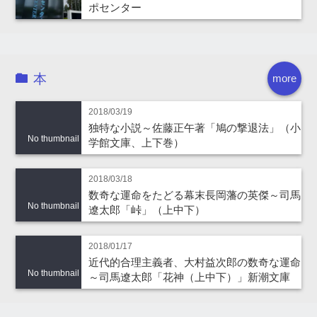
ポセンター
本
more
2018/03/19
独特な小説～佐藤正午著「鳩の撃退法」（小
No thumbnail
学館文庫、上下巻）
2018/03/18
数奇な運命をたどる幕末長岡藩の英傑～司馬
No thumbnail
遼太郎「峠」（上中下）
2018/01/17
近代的合理主義者、大村益次郎の数奇な運命
No thumbnail
～司馬遼太郎「花神（上中下）」新潮文庫