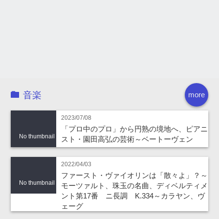
音楽
more
2023/07/08
「プロ中のプロ」から円熟の境地へ、ピアニ
No thumbnail
スト・園田高弘の芸術～ベートーヴェン
2022/04/03
ファースト・ヴァイオリンは「散々よ」？～
No thumbnail
モーツァルト、珠玉の名曲、ディベルティメ
ント第17番 ニ長調 K.334～カラヤン、ヴ
ェーグ