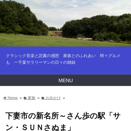
クラシック音楽と読書の感想 家族とのふれあい 時々グルメ
も 一千葉サラリーマンの日々の雑録
MENU
Home
»
家族
»
お出かけ
»
home
folder
folder
下妻市の新名所～さん歩の駅「サ
ン・ＳＵＮさぬま」