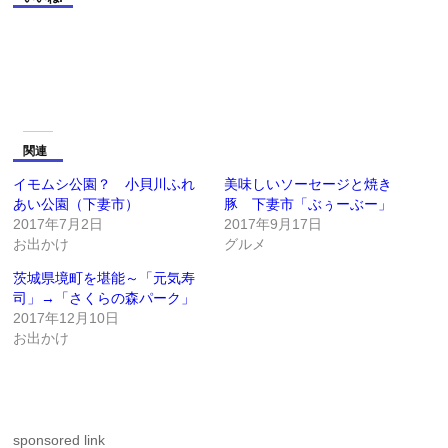
関連
イモムシ公園？ 小貝川ふれ
美味しいソーセージと焼き
あい公園（下妻市）
豚 下妻市「ぶぅーぶー」
2017年7月2日
2017年9月17日
お出かけ
グルメ
茨城県境町を堪能～「元気寿
司」→「さくらの森パーク」
2017年12月10日
お出かけ
sponsored link