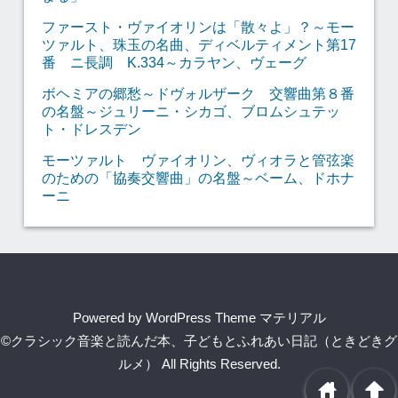
ファースト・ヴァイオリンは「散々よ」？～モー
ツァルト、珠玉の名曲、ディベルティメント第17
番 ニ長調 K.334～カラヤン、ヴェーグ
ボヘミアの郷愁～ドヴォルザーク 交響曲第８番
の名盤～ジュリーニ・シカゴ、ブロムシュテッ
ト・ドレスデン
モーツァルト ヴァイオリン、ヴィオラと管弦楽
のための「協奏交響曲」の名盤～ベーム、ドホナ
ーニ
Powered by
WordPress Theme マテリアル
©クラシック音楽と読んだ本、子どもとふれあい日記（ときどきグ
ルメ）
All Rights Reserved.
home
arrowup