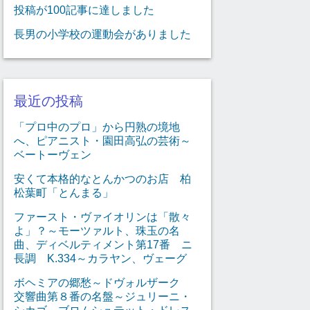
投稿が100記事に達しました
長男の小学校の運動会がありました
最近の投稿
「プロ中のプロ」から円熟の境地
へ、ピアニスト・園田高弘の芸術～
ベートーヴェン
安くて本格的なとんかつのお店 柏
松葉町「とんまる」
ファースト・ヴァイオリンは「散々
よ」？～モーツァルト、珠玉の名
曲、ディベルティメント第17番 ニ
長調 K.334～カラヤン、ヴェーグ
ボヘミアの郷愁～ドヴォルザーク
交響曲第８番の名盤～ジュリーニ・
シカゴ、ブロムシュテット・ドレス