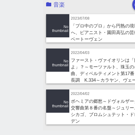
音楽
2023/07/08
「プロ中のプロ」から円熟の境
No
thumbnail
へ、ピアニスト・園田高弘の芸
ベートーヴェン
2022/04/03
ファースト・ヴァイオリンは「
No
thumbnail
よ」？～モーツァルト、珠玉の
曲、ディベルティメント第17番
長調 K.334～カラヤン、ヴェ
2022/04/02
ボヘミアの郷愁～ドヴォルザ
No
thumbnail
交響曲第８番の名盤～ジュリー
シカゴ、ブロムシュテット・ド
デン