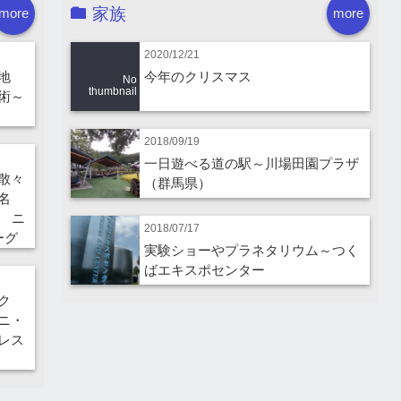
家族
more
more
2020/12/21
地
今年のクリスマス
No
thumbnail
術～
2018/09/19
一日遊べる道の駅～川場田園プラザ
散々
（群馬県）
名
 ニ
2018/07/17
ーグ
実験ショーやプラネタリウム～つく
ばエキスポセンター
ーク
ニ・
レス