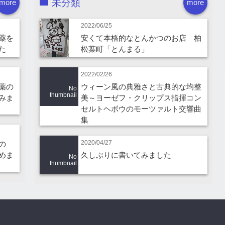
未分類
more
more
2022/06/25
薬を
安くて本格的なとんかつのお店 柏
た
松葉町「とんまる」
2022/02/26
薬の
ウィーン風の典雅さと古典的な均整
No
thumbnail
みま
美～ヨーゼフ・クリップス指揮コン
セルトヘボウのモーツァルト交響曲
集
2020/04/27
の
めま
久しぶりに書いてみました
No
thumbnail