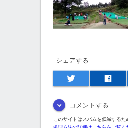
シェアする
twitter
facebook
コメントする
down
このサイトはスパムを低減するために
処理方法の詳細はこちらをご覧く