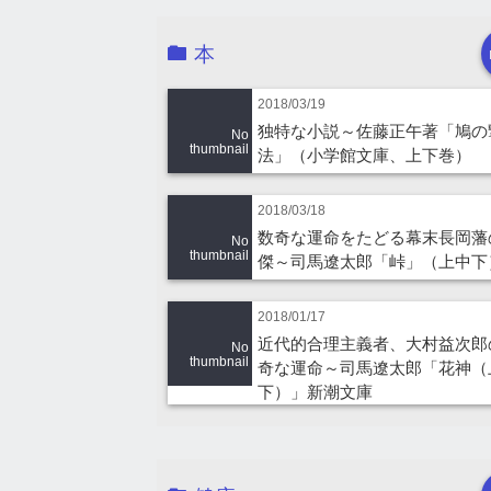
本
2018/03/19
独特な小説～佐藤正午著「鳩の
No
thumbnail
法」（小学館文庫、上下巻）
2018/03/18
数奇な運命をたどる幕末長岡藩
No
thumbnail
傑～司馬遼太郎「峠」（上中下
2018/01/17
近代的合理主義者、大村益次郎
No
thumbnail
奇な運命～司馬遼太郎「花神（
下）」新潮文庫