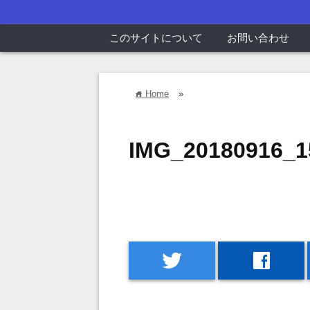
このサイトについて
お問い合わせ
Home
»
home
IMG_20180916_1
twitter
facebook