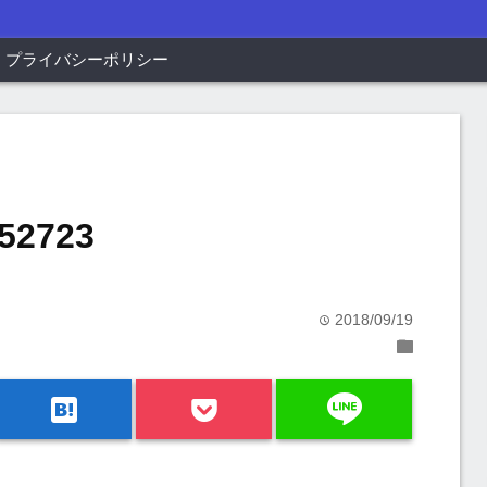
プライバシーポリシー
52723
2018/09/19
time
folder
line
hatenabookmark