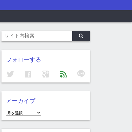
フォローする
line
twitter
facebook
google
feed
アーカイブ
ア
ー
カ