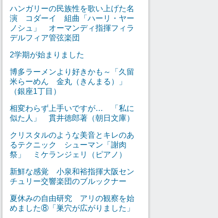
ハンガリーの民族性を歌い上げた名
演 コダーイ 組曲「ハーリ・ヤー
ノシュ」 オーマンディ指揮フィラ
デルフィア管弦楽団
2学期が始まりました
博多ラーメンより好きかも～「久留
米らーめん 金丸（きんまる）」
（銀座1丁目）
相変わらず上手いですが… 「私に
似た人」 貫井徳郎著（朝日文庫）
クリスタルのような美音とキレのあ
るテクニック シューマン「謝肉
祭」 ミケランジェリ（ピアノ）
新鮮な感覚 小泉和裕指揮大阪セン
チュリー交響楽団のブルックナー
夏休みの自由研究 アリの観察を始
めました⑧「巣穴が広がりました」