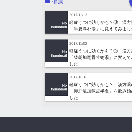
健康
2017/11/13
軽症うつに効くかも？③ 漢方
No
thumbnail
「半夏厚朴湯」に変えてみまし
2017/11/02
軽症うつに効くかも？② 漢方
No
thumbnail
「柴胡加竜骨牡蛎湯」に変えて
した
2017/10/18
軽症うつに効くかも？ 漢方薬
No
thumbnail
「抑肝散加陳皮半夏」を飲み始
した