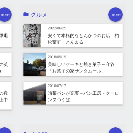
グルメ
more
more
2022/06/25
撃退
安くて本格的なとんかつのお店 柏
松葉町「とんまる」
2018/09/19
の英
美味しいケーキと焼き菓子～守谷
）
「お菓子の家サンタムール」
2018/07/17
の数
惣菜パンが充実～パン工房・クーロ
上中
ンヌつくば