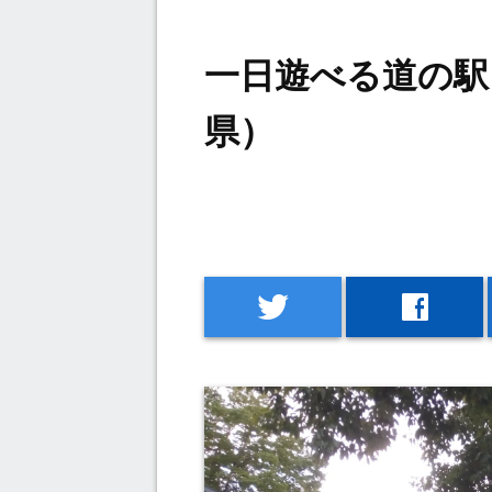
一日遊べる道の駅
県）
twitter
facebook