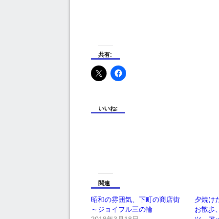
共有:
いいね:
関連
昭和の雰囲気、下町の商店街
夕焼け
～ジョイフル三の輪
お散歩
2018年3月18日
ツ、ア