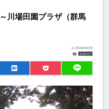
～川場田園プラザ（群馬
2018/09/19
time
folder
お出かけ
line
hatenabookmark