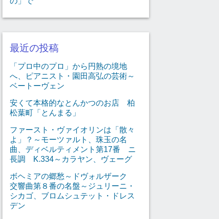
の」で
最近の投稿
「プロ中のプロ」から円熟の境地
へ、ピアニスト・園田高弘の芸術～
ベートーヴェン
安くて本格的なとんかつのお店 柏
松葉町「とんまる」
ファースト・ヴァイオリンは「散々
よ」？～モーツァルト、珠玉の名
曲、ディベルティメント第17番 ニ
長調 K.334～カラヤン、ヴェーグ
ボヘミアの郷愁～ドヴォルザーク
交響曲第８番の名盤～ジュリーニ・
シカゴ、ブロムシュテット・ドレス
デン