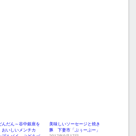
だんだん～谷中銀座を
美味しいソーセージと焼き
、おいしいメンチカ
豚 下妻市「ぶぅーぶー」
ップルパイ、ぶどうパ
2017年9月17日