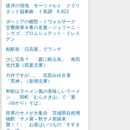
彼岸の境地 モーツァルト クラリ
ネット協奏曲 イ長調 K.622
ボヘミアの郷愁～ドヴォルザーク
交響曲第８番の名盤～ジュリーニ・
シカゴ、ブロムシュテット・ドレス
デン
柏駅前「日高屋」でランチ
少し冗長？ 「森に眠る魚」 角田
光代著（双葉文庫）
力作ですが…。 宮部みゆき著
「荒神」（新潮文庫）
和歌山ラーメン風の美味しいラーメ
ン 田町「むらさき山」で「紫
（ゆかり）そば」
世界のサメが大集合 茨城県自然博
物館「サメ展～秋サメ前線来
襲！！」 お昼はいつもの「すすき