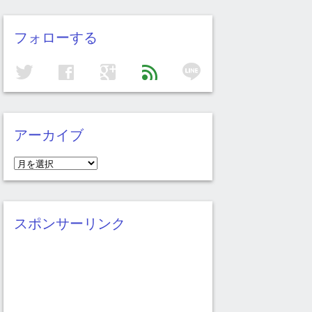
フォローする
line
twitter
facebook
google
feed
アーカイブ
ア
ー
カ
イ
スポンサーリンク
ブ