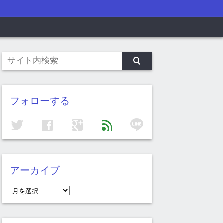
フォローする
line
twitter
facebook
google
feed
アーカイブ
ア
ー
カ