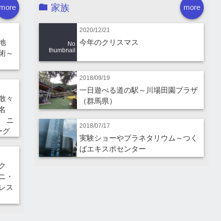
家族
more
more
2020/12/21
地
今年のクリスマス
No
thumbnail
術～
2018/09/19
一日遊べる道の駅～川場田園プラザ
散々
（群馬県）
名
 ニ
2018/07/17
ーグ
実験ショーやプラネタリウム～つく
ばエキスポセンター
ーク
ニ・
レス