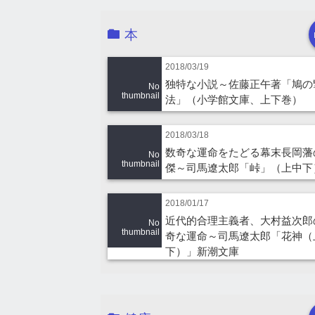
本
2018/03/19
独特な小説～佐藤正午著「鳩の
No
thumbnail
法」（小学館文庫、上下巻）
2018/03/18
数奇な運命をたどる幕末長岡藩
No
thumbnail
傑～司馬遼太郎「峠」（上中下
2018/01/17
近代的合理主義者、大村益次郎
No
thumbnail
奇な運命～司馬遼太郎「花神（
下）」新潮文庫