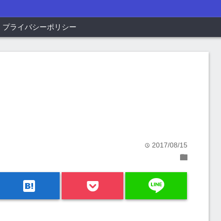
プライバシーポリシー
2017/08/15
time
folder
line
hatenabookmark