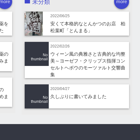
未分類
more
more
2022/06/25
薬を
安くて本格的なとんかつのお店 柏
た
松葉町「とんまる」
2022/02/26
薬の
ウィーン風の典雅さと古典的な均整
No
thumbnail
みま
美～ヨーゼフ・クリップス指揮コン
セルトヘボウのモーツァルト交響曲
集
2020/04/27
の
めま
久しぶりに書いてみました
No
thumbnail