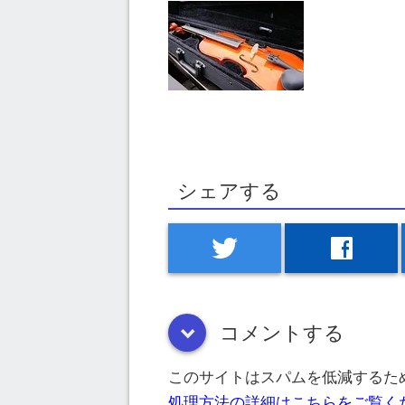
シェアする
twitter
facebook
コメントする
down
このサイトはスパムを低減するために
処理方法の詳細はこちらをご覧く