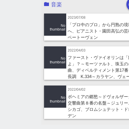
音楽
2023/07/08
「プロ中のプロ」から円熟の境
No
thumbnail
へ、ピアニスト・園田高弘の芸
ベートーヴェン
2022/04/03
ファースト・ヴァイオリンは「
No
thumbnail
よ」？～モーツァルト、珠玉の
曲、ディベルティメント第17番
長調 K.334～カラヤン、ヴェ
2022/04/02
ボヘミアの郷愁～ドヴォルザ
No
thumbnail
交響曲第８番の名盤～ジュリー
シカゴ、ブロムシュテット・ド
デン