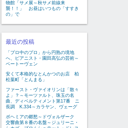
物館「サメ展～秋サメ前線来
襲！！」 お昼はいつもの「すすき
の」で
最近の投稿
「プロ中のプロ」から円熟の境地
へ、ピアニスト・園田高弘の芸術～
ベートーヴェン
安くて本格的なとんかつのお店 柏
松葉町「とんまる」
ファースト・ヴァイオリンは「散々
よ」？～モーツァルト、珠玉の名
曲、ディベルティメント第17番 ニ
長調 K.334～カラヤン、ヴェーグ
ボヘミアの郷愁～ドヴォルザーク
交響曲第８番の名盤～ジュリーニ・
シカゴ、ブロムシュテット・ドレス