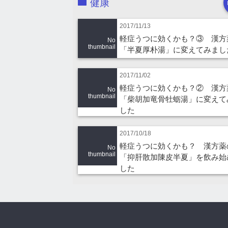
健康
2017/11/13
軽症うつに効くかも？③ 漢方
No
thumbnail
「半夏厚朴湯」に変えてみまし
2017/11/02
軽症うつに効くかも？② 漢方
No
thumbnail
「柴胡加竜骨牡蛎湯」に変えて
した
2017/10/18
軽症うつに効くかも？ 漢方薬
No
thumbnail
「抑肝散加陳皮半夏」を飲み始
した