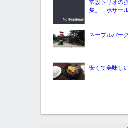
常設トリオの
集」 ボザー
No thumbnail
ネーブルパー
安くて美味し