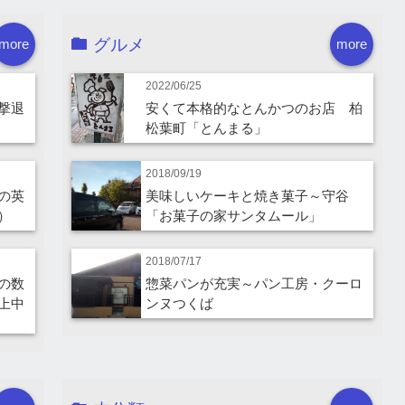
グルメ
more
more
2022/06/25
撃退
安くて本格的なとんかつのお店 柏
松葉町「とんまる」
2018/09/19
の英
美味しいケーキと焼き菓子～守谷
）
「お菓子の家サンタムール」
2018/07/17
の数
惣菜パンが充実～パン工房・クーロ
上中
ンヌつくば