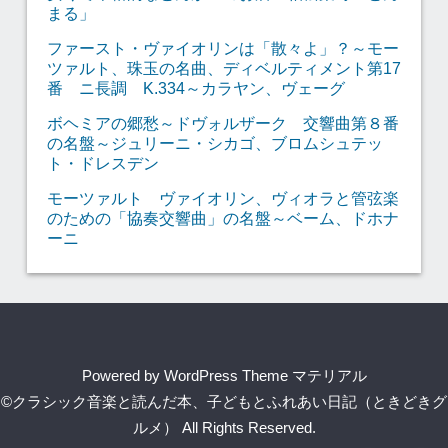
まる」
ファースト・ヴァイオリンは「散々よ」？～モー
ツァルト、珠玉の名曲、ディベルティメント第17
番 ニ長調 K.334～カラヤン、ヴェーグ
ボヘミアの郷愁～ドヴォルザーク 交響曲第８番
の名盤～ジュリーニ・シカゴ、ブロムシュテッ
ト・ドレスデン
モーツァルト ヴァイオリン、ヴィオラと管弦楽
のための「協奏交響曲」の名盤～ベーム、ドホナ
ーニ
Powered by
WordPress Theme マテリアル
©クラシック音楽と読んだ本、子どもとふれあい日記（ときどきグ
ルメ）
All Rights Reserved.