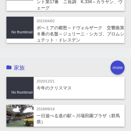
ント第17番 ニ長調 K.334～カラヤン、ヴ
ェーグ
2022/04/02
ボヘミアの郷愁～ドヴォルザーク 交響曲第
No thumbnail
８番の名盤～ジュリーニ・シカゴ、ブロムシ
ュテット・ドレスデン
家族
more
2020/12/21
今年のクリスマス
No thumbnail
2018/09/19
一日遊べる道の駅～川場田園プラザ（群馬
県）