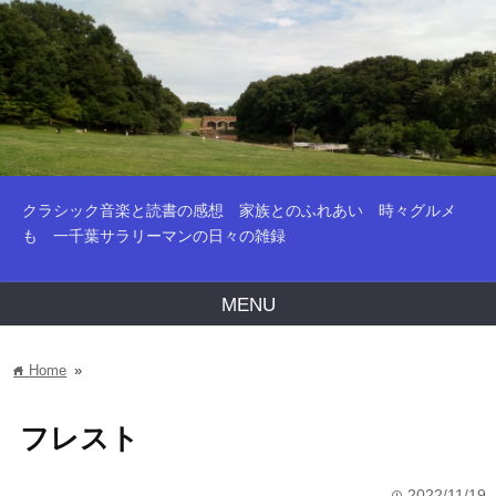
クラシック音楽と読書の感想 家族とのふれあい 時々グルメ
も 一千葉サラリーマンの日々の雑録
MENU
Home
»
home
フレスト
2022/11/19