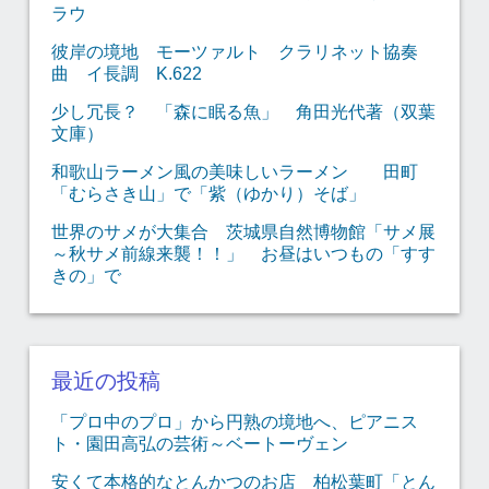
ラウ
彼岸の境地 モーツァルト クラリネット協奏
曲 イ長調 K.622
少し冗長？ 「森に眠る魚」 角田光代著（双葉
文庫）
和歌山ラーメン風の美味しいラーメン 田町
「むらさき山」で「紫（ゆかり）そば」
世界のサメが大集合 茨城県自然博物館「サメ展
～秋サメ前線来襲！！」 お昼はいつもの「すす
きの」で
最近の投稿
「プロ中のプロ」から円熟の境地へ、ピアニス
ト・園田高弘の芸術～ベートーヴェン
安くて本格的なとんかつのお店 柏松葉町「とん