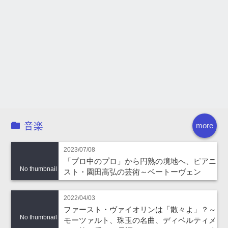
音楽
more
2023/07/08
「プロ中のプロ」から円熟の境地へ、ピアニ
No thumbnail
スト・園田高弘の芸術～ベートーヴェン
2022/04/03
ファースト・ヴァイオリンは「散々よ」？～
No thumbnail
モーツァルト、珠玉の名曲、ディベルティメ