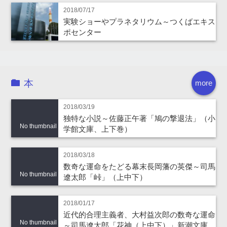
2018/07/17
実験ショーやプラネタリウム～つくばエキス
ポセンター
本
more
2018/03/19
独特な小説～佐藤正午著「鳩の撃退法」（小
No thumbnail
学館文庫、上下巻）
2018/03/18
数奇な運命をたどる幕末長岡藩の英傑～司馬
No thumbnail
遼太郎「峠」（上中下）
2018/01/17
近代的合理主義者、大村益次郎の数奇な運命
No thumbnail
～司馬遼太郎「花神（上中下）」新潮文庫