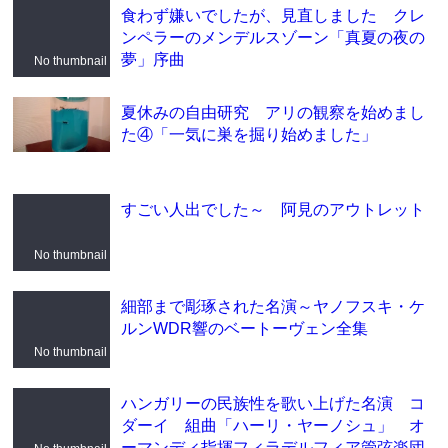
食わず嫌いでしたが、見直しました クレ
ンペラーのメンデルスゾーン「真夏の夜の
夢」序曲
No thumbnail
夏休みの自由研究 アリの観察を始めまし
た④「一気に巣を掘り始めました」
すごい人出でした～ 阿見のアウトレット
No thumbnail
細部まで彫琢された名演～ヤノフスキ・ケ
ルンWDR響のベートーヴェン全集
No thumbnail
ハンガリーの民族性を歌い上げた名演 コ
ダーイ 組曲「ハーリ・ヤーノシュ」 オ
ーマンディ指揮フィラデルフィア管弦楽団