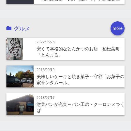
グルメ
more
2022/06/25
安くて本格的なとんかつのお店 柏松葉町
「とんまる」
2018/09/19
美味しいケーキと焼き菓子～守谷「お菓子の
家サンタムール」
2018/07/17
惣菜パンが充実～パン工房・クーロンヌつく
ば