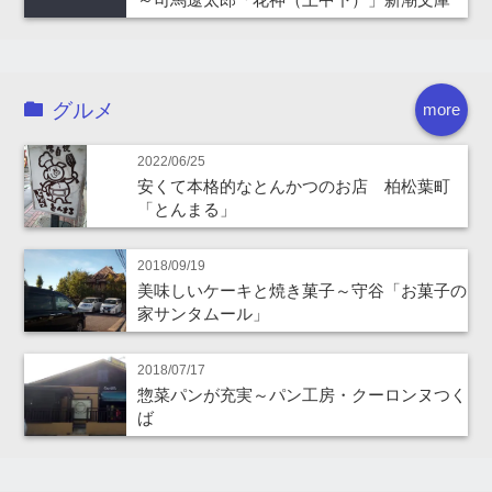
グルメ
more
2022/06/25
安くて本格的なとんかつのお店 柏松葉町
「とんまる」
2018/09/19
美味しいケーキと焼き菓子～守谷「お菓子の
家サンタムール」
2018/07/17
惣菜パンが充実～パン工房・クーロンヌつく
ば