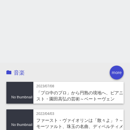
音楽
more
2023/07/08
「プロ中のプロ」から円熟の境地へ、ピアニ
No thumbnail
スト・園田高弘の芸術～ベートーヴェン
2022/04/03
ファースト・ヴァイオリンは「散々よ」？～
No thumbnail
モーツァルト、珠玉の名曲、ディベルティメ