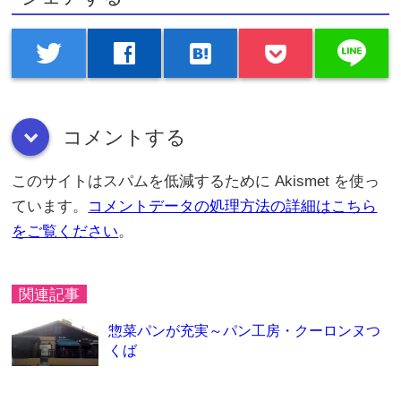
line
twitter
facebook
hatenabookmark
コメントする
down
このサイトはスパムを低減するために Akismet を使っ
ています。
コメントデータの処理方法の詳細はこちら
をご覧ください
。
関連記事
惣菜パンが充実～パン工房・クーロンヌつ
くば