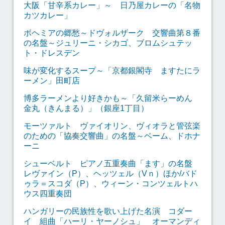
大阪「甘辛系カレー」～ 日乃屋カレーの「名物
カツカレー」
ボヘミアの郷愁～ドヴォルザーク 交響曲第８番
の名盤～ジュリーニ・シカゴ、ブロムシュテッ
ト・ドレスデン
味が変化するスープ～「京都銀閣寺 ますたにラ
ーメン」田町店
博多ラーメンより好きかも～「久留米らーめん
金丸（きんまる）」（銀座1丁目）
モーツァルト ヴァイオリン、ヴィオラと管弦楽
のための「協奏交響曲」の名盤～ベーム、ドホナ
ーニ
シューベルト ピアノ五重奏曲「ます」の名盤
レヴァイン（P）、ヘッツェル（Vｎ）ほか/バド
ゥラ＝スコダ（P）、ウィーン・コンツェルトハ
ウス四重奏団
ハンガリーの民族性を歌い上げた名演 コダー
イ 組曲「ハーリ・ヤーノシュ」 オーマンディ