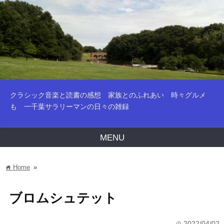
クラシック音楽と読書の感想 家族とのふれあい 時々グルメ
も 一千葉サラリーマンの日々の雑録
MENU
Home
»
home
ブロムシュテット
2022/04/02