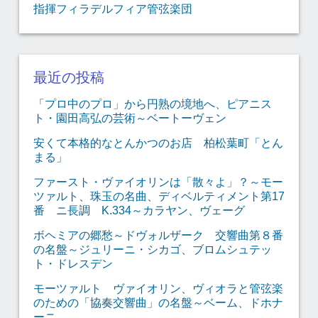
指揮フィラデルフィア管弦楽団
最近の投稿
「プロ中のプロ」から円熟の境地へ、ピアニス
ト・園田高弘の芸術～ベートーヴェン
安くて本格的なとんかつのお店 柏松葉町「とん
まる」
ファースト・ヴァイオリンは「散々よ」？～モー
ツァルト、珠玉の名曲、ディベルティメント第17
番 ニ長調 K.334～カラヤン、ヴェーグ
ボヘミアの郷愁～ドヴォルザーク 交響曲第８番
の名盤～ジュリーニ・シカゴ、ブロムシュテッ
ト・ドレスデン
モーツァルト ヴァイオリン、ヴィオラと管弦楽
のための「協奏交響曲」の名盤～ベーム、ドホナ
ーニ