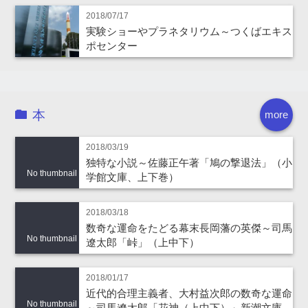
2018/07/17
実験ショーやプラネタリウム～つくばエキス
ポセンター
本
more
2018/03/19
独特な小説～佐藤正午著「鳩の撃退法」（小
No thumbnail
学館文庫、上下巻）
2018/03/18
数奇な運命をたどる幕末長岡藩の英傑～司馬
No thumbnail
遼太郎「峠」（上中下）
2018/01/17
近代的合理主義者、大村益次郎の数奇な運命
No thumbnail
～司馬遼太郎「花神（上中下）」新潮文庫