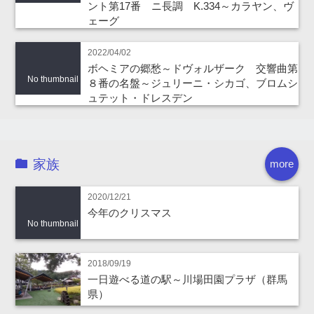
ント第17番 ニ長調 K.334～カラヤン、ヴ
ェーグ
2022/04/02
ボヘミアの郷愁～ドヴォルザーク 交響曲第
No thumbnail
８番の名盤～ジュリーニ・シカゴ、ブロムシ
ュテット・ドレスデン
家族
more
2020/12/21
今年のクリスマス
No thumbnail
2018/09/19
一日遊べる道の駅～川場田園プラザ（群馬
県）