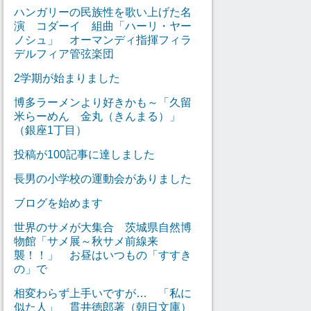
ハンガリーの民族性を歌い上げた名
演 コダーイ 組曲「ハーリ・ヤー
ノシュ」 オーマンディ指揮フィラ
デルフィア管弦楽団
2学期が始まりました
博多ラーメンより好きかも～「久留
米らーめん 金丸（きんまる）」
（銀座1丁目）
投稿が100記事に達しました
長男の小学校の運動会がありました
ブログを始めます
世界のサメが大集合 茨城県自然博
物館「サメ展～秋サメ前線来
襲！！」 お昼はいつもの「すすき
の」で
相変わらず上手いですが… 「私に
似た人」 貫井徳郎著（朝日文庫）