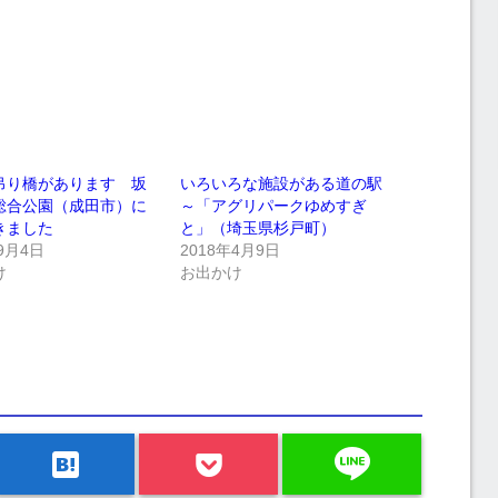
吊り橋があります 坂
いろいろな施設がある道の駅
総合公園（成田市）に
～「アグリパークゆめすぎ
きました
と」（埼玉県杉戸町）
9月4日
2018年4月9日
け
お出かけ
line
hatenabookmark