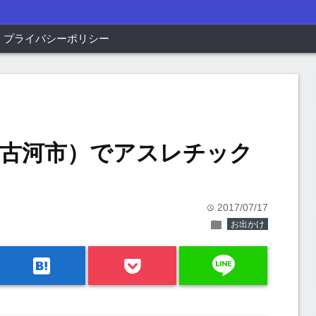
プライバシーポリシー
古河市）でアスレチック
2017/07/17
time
folder
お出かけ
line
hatenabookmark