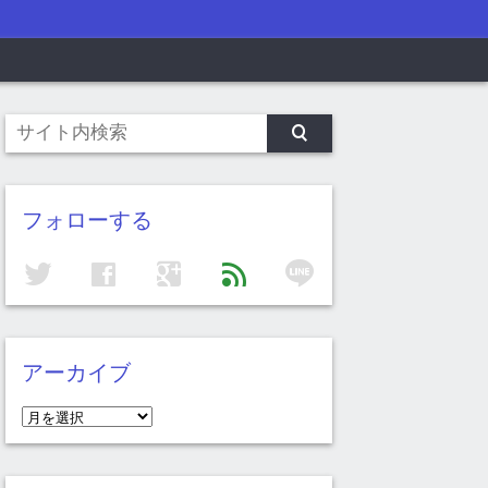
フォローする
line
twitter
facebook
google
feed
アーカイブ
ア
ー
カ