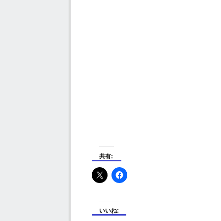
共有:
いいね: