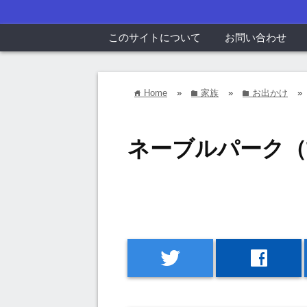
このサイトについて
お問い合わせ
Home
»
家族
»
お出かけ
»
home
folder
folder
ネーブルパーク（
twitter
facebook