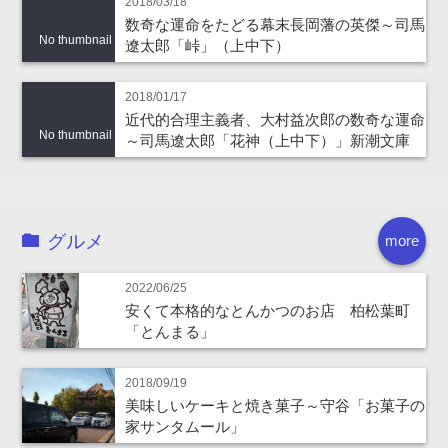
2018/03/18
数奇な運命をたどる幕末長岡藩の英傑～司馬
No thumbnail
遼太郎「峠」（上中下）
2018/01/17
近代的合理主義者、大村益次郎の数奇な運命
No thumbnail
～司馬遼太郎「花神（上中下）」新潮文庫
グルメ
more
2022/06/25
安くて本格的なとんかつのお店 柏松葉町
「とんまる」
2018/09/19
美味しいケーキと焼き菓子～守谷「お菓子の
家サンタムール」