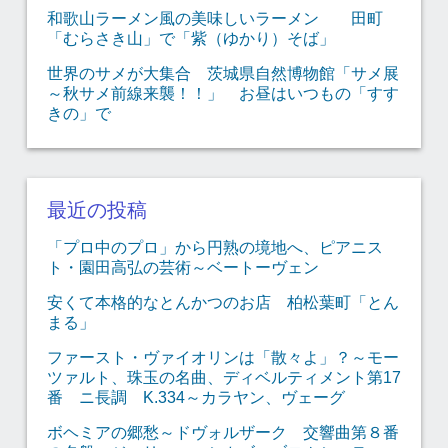
和歌山ラーメン風の美味しいラーメン 田町
「むらさき山」で「紫（ゆかり）そば」
世界のサメが大集合 茨城県自然博物館「サメ展
～秋サメ前線来襲！！」 お昼はいつもの「すす
きの」で
最近の投稿
「プロ中のプロ」から円熟の境地へ、ピアニス
ト・園田高弘の芸術～ベートーヴェン
安くて本格的なとんかつのお店 柏松葉町「とん
まる」
ファースト・ヴァイオリンは「散々よ」？～モー
ツァルト、珠玉の名曲、ディベルティメント第17
番 ニ長調 K.334～カラヤン、ヴェーグ
ボヘミアの郷愁～ドヴォルザーク 交響曲第８番