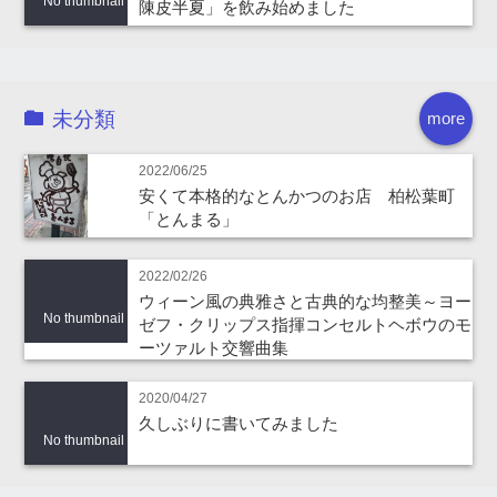
No thumbnail
陳皮半夏」を飲み始めました
未分類
more
2022/06/25
安くて本格的なとんかつのお店 柏松葉町
「とんまる」
2022/02/26
ウィーン風の典雅さと古典的な均整美～ヨー
No thumbnail
ゼフ・クリップス指揮コンセルトヘボウのモ
ーツァルト交響曲集
2020/04/27
久しぶりに書いてみました
No thumbnail