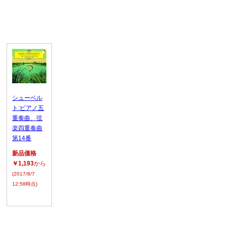
シューベル
ト:ピアノ五
重奏曲、弦
楽四重奏曲
第14番
新品価格
￥1,193
から
(2017/8/7
12:58時点)