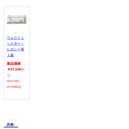
ウェストミ
ンスター・
レガシー第
１集
新品価格
￥57,540
か
ら
(2017/8/7
20:35時点)
共有: