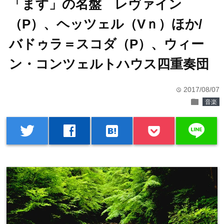
「ます」の名盤 レヴァイン
（P）、ヘッツェル（Vｎ）ほか/
バドゥラ＝スコダ（P）、ウィー
ン・コンツェルトハウス四重奏団
2017/08/07
time
folder
音楽
line
twitter
facebook
hatenabookmark