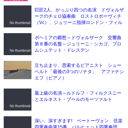
巨匠2人、がっぷり四つの名演 ドヴォルザ
ークのチェロ協奏曲 ロストロポーヴィチ
（Vc）、ジュリーニ指揮ロンドン・フィル
No thumbnail
ボヘミアの郷愁～ドヴォルザーク 交響曲
第８番の名盤～ジュリーニ・シカゴ、ブロ
ムシュテット・ドレスデン
No thumbnail
立ち止まり、思索するピアニスト シュー
ベルト「最後の3つのソナタ」 アファナシ
エフ（ピアノ）
最上級の名演～ルドルフ・フィルクスニー
とエルネスト・ブールのモーツァルト
No thumbnail
深い、深すぎます! ベートーヴェン 弦楽
四重奏曲第15番 バルヒェット四重奏団