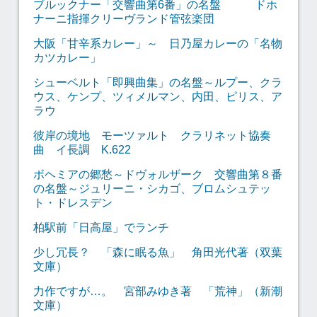
ブルックナー「交響曲第6番」の名盤 ドホ
ナーニ指揮クリーヴランド管弦楽団
大阪「甘辛系カレー」～ 日乃屋カレーの「名物
カツカレー」
シューベルト「即興曲集」の名盤～ルプー、クラ
ウス、ケンプ、ツィメルマン、内田、ピリス、ア
ラウ
彼岸の境地 モーツァルト クラリネット協奏
曲 イ長調 K.622
ボヘミアの郷愁～ドヴォルザーク 交響曲第８番
の名盤～ジュリーニ・シカゴ、ブロムシュテッ
ト・ドレスデン
柏駅前「日高屋」でランチ
少し冗長？ 「森に眠る魚」 角田光代著（双葉
文庫）
力作ですが…。 宮部みゆき著 「荒神」（新潮
文庫）