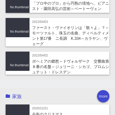
「プロ中のプロ」から円熟の境地へ、ピアニ
No thumbnail
スト・園田高弘の芸術～ベートーヴェン
2022/04/03
ファースト・ヴァイオリンは「散々よ」？～
No thumbnail
モーツァルト、珠玉の名曲、ディベルティメ
ント第17番 ニ長調 K.334～カラヤン、ヴ
ェーグ
2022/04/02
ボヘミアの郷愁～ドヴォルザーク 交響曲第
No thumbnail
８番の名盤～ジュリーニ・シカゴ、ブロムシ
ュテット・ドレスデン
家族
more
2020/12/21
今年のクリスマス