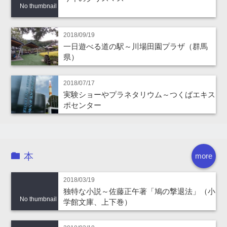
No thumbnail
2018/09/19
一日遊べる道の駅～川場田園プラザ（群馬
県）
2018/07/17
実験ショーやプラネタリウム～つくばエキス
ポセンター
本
more
2018/03/19
独特な小説～佐藤正午著「鳩の撃退法」（小
No thumbnail
学館文庫、上下巻）