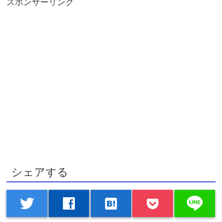
スポンサーリンク
シェアする
line
twitter
facebook
hatenabookmark