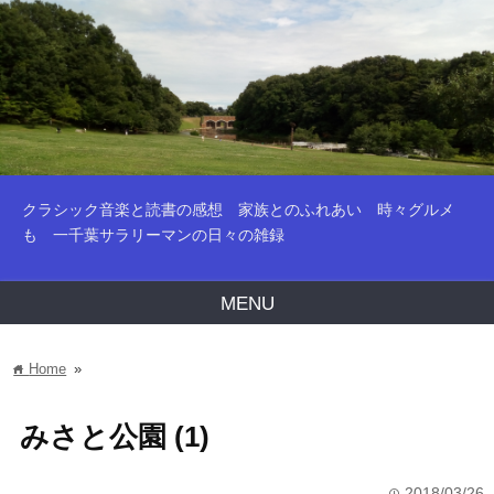
クラシック音楽と読書の感想 家族とのふれあい 時々グルメ
も 一千葉サラリーマンの日々の雑録
MENU
Home
»
home
みさと公園 (1)
2018/03/26