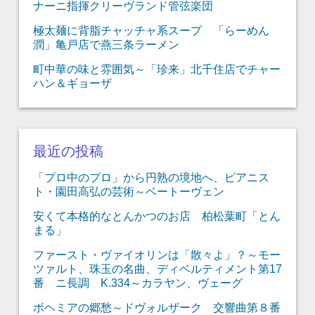
ナーニ指揮クリーヴランド管弦楽団
極太麺に背脂チャッチャ系スープ 「らーめん
潤」亀戸店で燕三条ラーメン
町中華の味と雰囲気～「珍来」北千住店でチャー
ハン＆ギョーザ
最近の投稿
「プロ中のプロ」から円熟の境地へ、ピアニス
ト・園田高弘の芸術～ベートーヴェン
安くて本格的なとんかつのお店 柏松葉町「とん
まる」
ファースト・ヴァイオリンは「散々よ」？～モー
ツァルト、珠玉の名曲、ディベルティメント第17
番 ニ長調 K.334～カラヤン、ヴェーグ
ボヘミアの郷愁～ドヴォルザーク 交響曲第８番