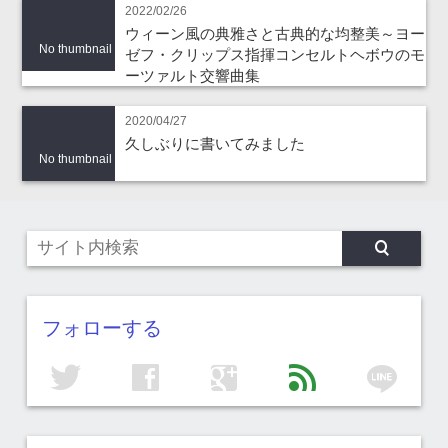
2022/02/26
ウィーン風の典雅さと古典的な均整美～ヨー
No thumbnail
ゼフ・クリップス指揮コンセルトヘボウのモ
ーツァルト交響曲集
2020/04/27
久しぶりに書いてみました
No thumbnail
フォローする
line
twitter
facebook
google
feed