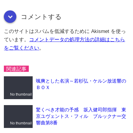
コメントする
down
このサイトはスパムを低減するために Akismet を使っ
ています。
コメントデータの処理方法の詳細はこちら
をご覧ください
。
関連記事
颯爽とした名演～若杉弘・ケルン放送響の
ＢＯＸ
No thumbnail
驚くべき才能の予感 坂入健司郎指揮 東
京ユヴェントス・フィル ブルックナー交
響曲第8番
No thumbnail