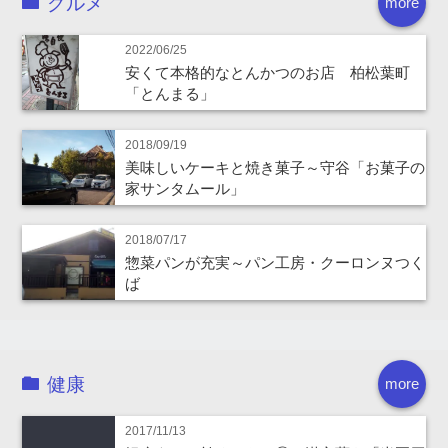
グルメ
more
2022/06/25
安くて本格的なとんかつのお店 柏松葉町
「とんまる」
2018/09/19
美味しいケーキと焼き菓子～守谷「お菓子の
家サンタムール」
2018/07/17
惣菜パンが充実～パン工房・クーロンヌつく
ば
健康
more
2017/11/13