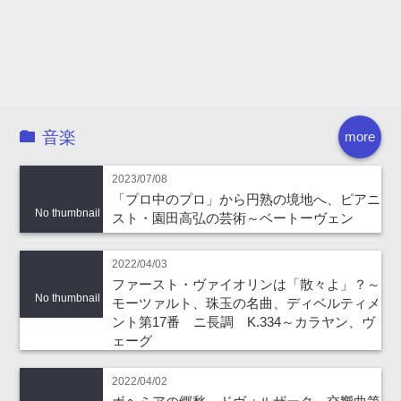
音楽
more
2023/07/08
「プロ中のプロ」から円熟の境地へ、ピアニ
No thumbnail
スト・園田高弘の芸術～ベートーヴェン
2022/04/03
ファースト・ヴァイオリンは「散々よ」？～
No thumbnail
モーツァルト、珠玉の名曲、ディベルティメ
ント第17番 ニ長調 K.334～カラヤン、ヴ
ェーグ
2022/04/02