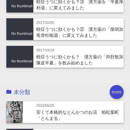
軽症うつに効くかも？③ 漢方薬を「半夏厚
No thumbnail
朴湯」に変えてみました
2017/11/02
軽症うつに効くかも？② 漢方薬の「柴胡加
No thumbnail
竜骨牡蛎湯」に変えてみました
2017/10/18
軽症うつに効くかも？ 漢方薬の「抑肝散加
No thumbnail
陳皮半夏」を飲み始めました
未分類
more
2022/06/25
安くて本格的なとんかつのお店 柏松葉町
「とんまる」