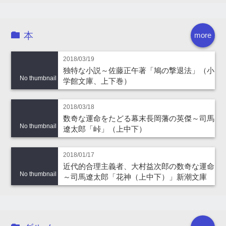
本
more
2018/03/19
独特な小説～佐藤正午著「鳩の撃退法」（小
No thumbnail
学館文庫、上下巻）
2018/03/18
数奇な運命をたどる幕末長岡藩の英傑～司馬
No thumbnail
遼太郎「峠」（上中下）
2018/01/17
近代的合理主義者、大村益次郎の数奇な運命
No thumbnail
～司馬遼太郎「花神（上中下）」新潮文庫