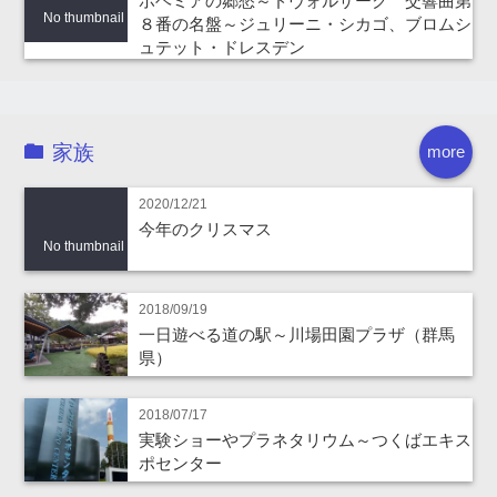
ボヘミアの郷愁～ドヴォルザーク 交響曲第
No thumbnail
８番の名盤～ジュリーニ・シカゴ、ブロムシ
ュテット・ドレスデン
家族
more
2020/12/21
今年のクリスマス
No thumbnail
2018/09/19
一日遊べる道の駅～川場田園プラザ（群馬
県）
2018/07/17
実験ショーやプラネタリウム～つくばエキス
ポセンター