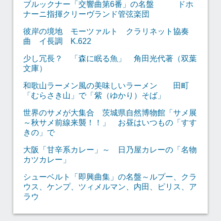
ブルックナー「交響曲第6番」の名盤 ドホ
ナーニ指揮クリーヴランド管弦楽団
彼岸の境地 モーツァルト クラリネット協奏
曲 イ長調 K.622
少し冗長？ 「森に眠る魚」 角田光代著（双葉
文庫）
和歌山ラーメン風の美味しいラーメン 田町
「むらさき山」で「紫（ゆかり）そば」
世界のサメが大集合 茨城県自然博物館「サメ展
～秋サメ前線来襲！！」 お昼はいつもの「すす
きの」で
大阪「甘辛系カレー」～ 日乃屋カレーの「名物
カツカレー」
シューベルト「即興曲集」の名盤～ルプー、クラ
ウス、ケンプ、ツィメルマン、内田、ピリス、ア
ラウ