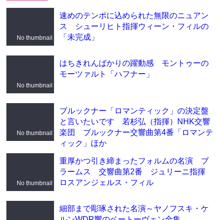
速めのテンポに込められた無限のニュアン
ス シューリヒト指揮ウィーン・フィルの
「未完成」
No thumbnail
はちきれんばかりの躍動感 モントゥーの
モーツァルト「ハフナー」
No thumbnail
ブルックナー「ロマンティック」の決定盤
と言いたいです 若杉弘（指揮）NHK交響
楽団 ブルックナー交響曲第4番「ロマンテ
No thumbnail
ィック」ほか
重厚かつ引き締まったフォルムの名演 ブ
ラームス 交響曲第2番 ジュリーニ指揮
ロスアンジェルス・フィル
No thumbnail
細部まで彫琢された名演～ヤノフスキ・ケ
ルンWDR響のベートーヴェン全集