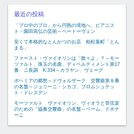
最近の投稿
「プロ中のプロ」から円熟の境地へ、ピアニス
ト・園田高弘の芸術～ベートーヴェン
安くて本格的なとんかつのお店 柏松葉町「とん
まる」
ファースト・ヴァイオリンは「散々よ」？～モー
ツァルト、珠玉の名曲、ディベルティメント第17
番 ニ長調 K.334～カラヤン、ヴェーグ
ボヘミアの郷愁～ドヴォルザーク 交響曲第８番
の名盤～ジュリーニ・シカゴ、ブロムシュテッ
ト・ドレスデン
モーツァルト ヴァイオリン、ヴィオラと管弦楽
のための「協奏交響曲」の名盤～ベーム、ドホナ
ーニ