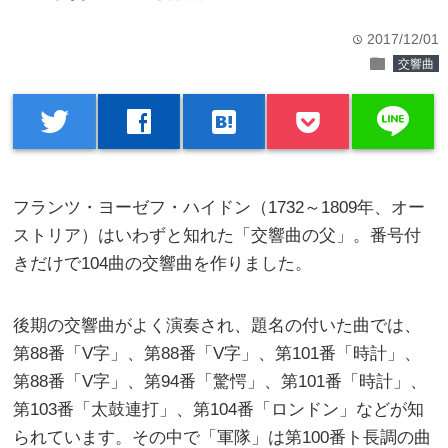
2017/12/01
time
folder
交響曲
line
twitter
facebook
hatenabookmark
フランツ・ヨーゼフ・ハイドン（1732～1809年、オー
ストリア）はいわずと知れた「交響曲の父」。番号付
きだけで104曲の交響曲を作りました。
後期の交響曲がよく演奏され、題名の付いた曲では、
第88番「V字」、第88番「V字」、第101番「時計」、
第88番「V字」、第94番「驚愕」、第101番「時計」、
第103番「太鼓連打」、第104番「ロンドン」などが知
られています。その中で「軍隊」は第100番ト長調の曲