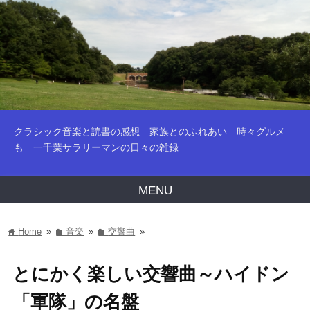
クラシック音楽と読書の感想 家族とのふれあい 時々グルメ
も 一千葉サラリーマンの日々の雑録
MENU
Home
»
音楽
»
交響曲
»
home
folder
folder
とにかく楽しい交響曲～ハイドン
「軍隊」の名盤