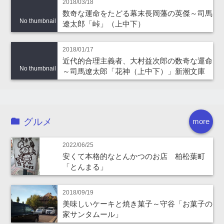
2018/03/18
数奇な運命をたどる幕末長岡藩の英傑～司馬
No thumbnail
遼太郎「峠」（上中下）
2018/01/17
近代的合理主義者、大村益次郎の数奇な運命
No thumbnail
～司馬遼太郎「花神（上中下）」新潮文庫
グルメ
more
2022/06/25
安くて本格的なとんかつのお店 柏松葉町
「とんまる」
2018/09/19
美味しいケーキと焼き菓子～守谷「お菓子の
家サンタムール」