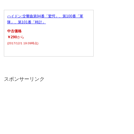
ハイドン:交響曲第94番「驚愕」、第100番「軍
隊」、第101番「時計」
中古価格
￥290
から
(2017/12/1 19:09時点)
スポンサーリンク