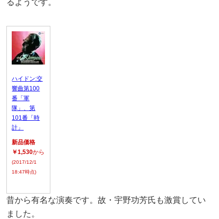
るようです。
ハイドン:交
響曲第100
番「軍
隊」、第
101番「時
計」
新品価格
￥1,530
から
(2017/12/1
18:47時点)
昔から有名な演奏です。故・宇野功芳氏も激賞してい
ました。