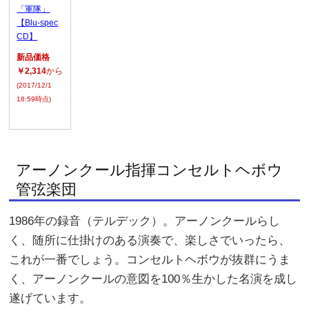
「軍隊」
【Blu-spec
CD】
新品価格
￥2,314
から
(2017/12/1
18:59時点)
アーノンクール指揮コンセルトヘボウ
管弦楽団
1986年の録音（テルデック）。アーノンクールらし
く、随所に仕掛けのある演奏で、楽しさでいったら、
これが一番でしょう。コンセルトヘボウが抜群にうま
く、アーノンクールの意図を100％生かした名演を成し
遂げています。