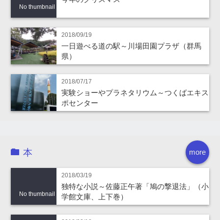
No thumbnail
2018/09/19
一日遊べる道の駅～川場田園プラザ（群馬
県）
2018/07/17
実験ショーやプラネタリウム～つくばエキス
ポセンター
本
more
2018/03/19
独特な小説～佐藤正午著「鳩の撃退法」（小
No thumbnail
学館文庫、上下巻）