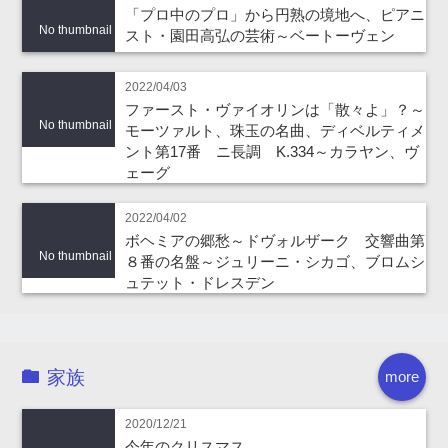
「プロ中のプロ」から円熟の境地へ、ピアニ
No thumbnail
スト・園田高弘の芸術～ベートーヴェン
2022/04/03
ファースト・ヴァイオリンは「散々よ」？～
No thumbnail
モーツァルト、珠玉の名曲、ディベルティメ
ント第17番 ニ長調 K.334～カラヤン、ヴ
ェーグ
2022/04/02
ボヘミアの郷愁～ドヴォルザーク 交響曲第
No thumbnail
８番の名盤～ジュリーニ・シカゴ、ブロムシ
ュテット・ドレスデン
家族
more
2020/12/21
今年のクリスマス