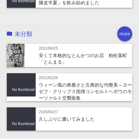
No thumbnail
陳皮半夏」を飲み始めました
未分類
more
2022/06/25
安くて本格的なとんかつのお店 柏松葉町
「とんまる」
2022/02/26
ウィーン風の典雅さと古典的な均整美～ヨー
No thumbnail
ゼフ・クリップス指揮コンセルトヘボウのモ
ーツァルト交響曲集
2020/04/27
久しぶりに書いてみました
No thumbnail