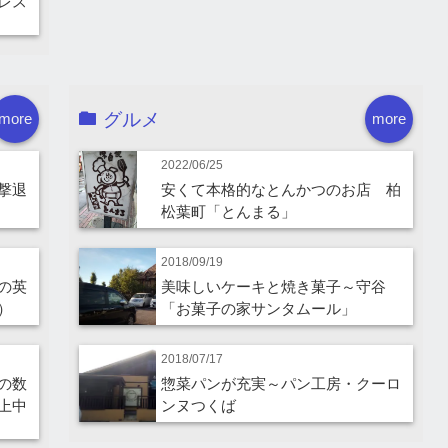
レス
グルメ
more
more
2022/06/25
撃退
安くて本格的なとんかつのお店 柏
松葉町「とんまる」
2018/09/19
の英
美味しいケーキと焼き菓子～守谷
）
「お菓子の家サンタムール」
2018/07/17
の数
惣菜パンが充実～パン工房・クーロ
上中
ンヌつくば