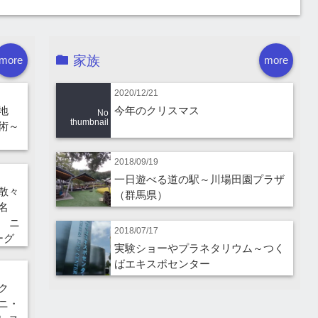
家族
more
more
2020/12/21
地
今年のクリスマス
No
thumbnail
術～
2018/09/19
一日遊べる道の駅～川場田園プラザ
散々
（群馬県）
名
 ニ
2018/07/17
ーグ
実験ショーやプラネタリウム～つく
ばエキスポセンター
ーク
ニ・