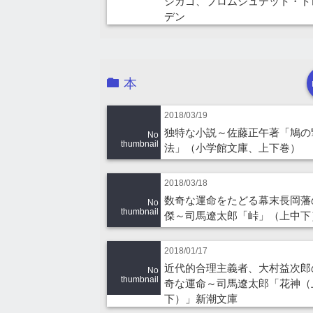
シカゴ、ブロムシュテット・ド
デン
本
2018/03/19
独特な小説～佐藤正午著「鳩の
No
thumbnail
法」（小学館文庫、上下巻）
2018/03/18
数奇な運命をたどる幕末長岡藩
No
thumbnail
傑～司馬遼太郎「峠」（上中下
2018/01/17
近代的合理主義者、大村益次郎
No
thumbnail
奇な運命～司馬遼太郎「花神（
下）」新潮文庫