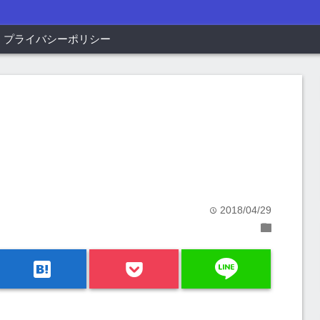
プライバシーポリシー
2018/04/29
time
folder
line
hatenabookmark