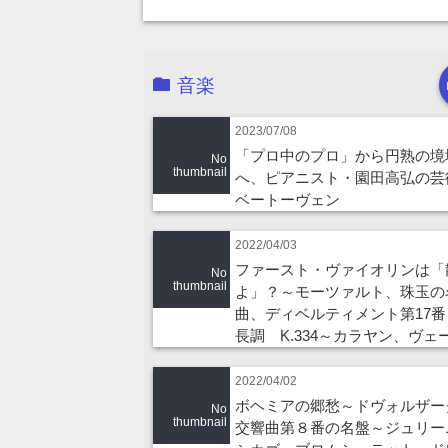
音楽
2023/07/08
「プロ中のプロ」から円熟の境
No
thumbnail
へ、ピアニスト・園田高弘の芸
ベートーヴェン
2022/04/03
ファースト・ヴァイオリンは「
No
thumbnail
よ」？～モーツァルト、珠玉の
曲、ディベルティメント第17番
長調 K.334～カラヤン、ヴェ
2022/04/02
ボヘミアの郷愁～ドヴォルザ
No
thumbnail
交響曲第８番の名盤～ジュリー