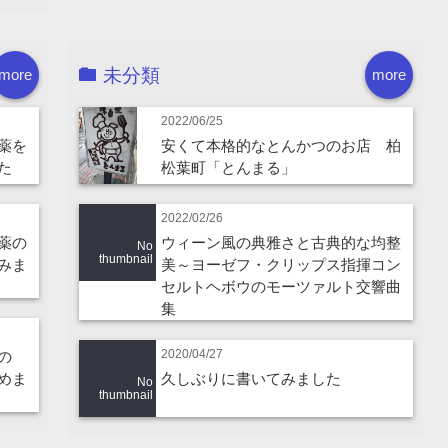
未分類
more
more
2022/06/25
薬を
安くて本格的なとんかつのお店 柏
た
松葉町「とんまる」
2022/02/26
薬の
ウィーン風の典雅さと古典的な均整
No
thumbnail
みま
美～ヨーゼフ・クリップス指揮コン
セルトヘボウのモーツァルト交響曲
集
2020/04/27
の
めま
久しぶりに書いてみました
No
thumbnail