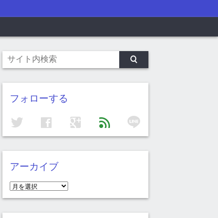
フォローする
line
twitter
facebook
google
feed
アーカイブ
ア
ー
カ