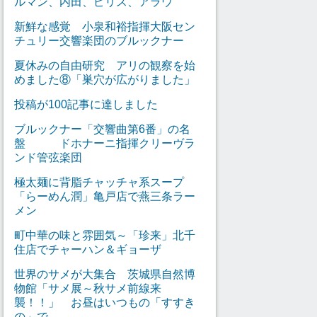
ルマン、内田、ピリス、アラウ
新鮮な感覚 小泉和裕指揮大阪セン
チュリー交響楽団のブルックナー
夏休みの自由研究 アリの観察を始
めました⑧「巣穴が広がりました」
投稿が100記事に達しました
ブルックナー「交響曲第6番」の名
盤 ドホナーニ指揮クリーヴラ
ンド管弦楽団
極太麺に背脂チャッチャ系スープ
「らーめん潤」亀戸店で燕三条ラー
メン
町中華の味と雰囲気～「珍来」北千
住店でチャーハン＆ギョーザ
世界のサメが大集合 茨城県自然博
物館「サメ展～秋サメ前線来
襲！！」 お昼はいつもの「すすき
の」で