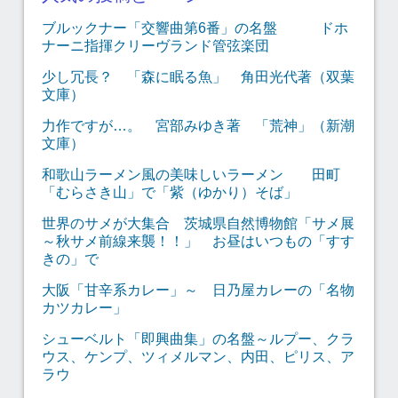
ブルックナー「交響曲第6番」の名盤 ドホ
ナーニ指揮クリーヴランド管弦楽団
少し冗長？ 「森に眠る魚」 角田光代著（双葉
文庫）
力作ですが…。 宮部みゆき著 「荒神」（新潮
文庫）
和歌山ラーメン風の美味しいラーメン 田町
「むらさき山」で「紫（ゆかり）そば」
世界のサメが大集合 茨城県自然博物館「サメ展
～秋サメ前線来襲！！」 お昼はいつもの「すす
きの」で
大阪「甘辛系カレー」～ 日乃屋カレーの「名物
カツカレー」
シューベルト「即興曲集」の名盤～ルプー、クラ
ウス、ケンプ、ツィメルマン、内田、ピリス、ア
ラウ