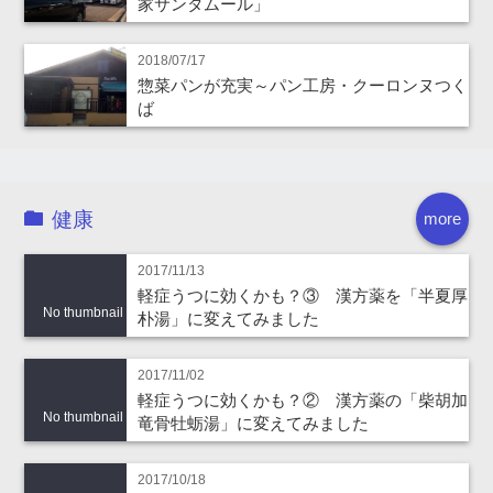
家サンタムール」
2018/07/17
惣菜パンが充実～パン工房・クーロンヌつく
ば
健康
more
2017/11/13
軽症うつに効くかも？③ 漢方薬を「半夏厚
No thumbnail
朴湯」に変えてみました
2017/11/02
軽症うつに効くかも？② 漢方薬の「柴胡加
No thumbnail
竜骨牡蛎湯」に変えてみました
2017/10/18