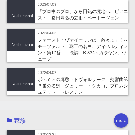
2023/07/08
「プロ中のプロ」から円熟の境地へ、ピアニ
No thumbnail
スト・園田高弘の芸術～ベートーヴェン
2022/04/03
ファースト・ヴァイオリンは「散々よ」？～
No thumbnail
モーツァルト、珠玉の名曲、ディベルティメ
ント第17番 ニ長調 K.334～カラヤン、ヴ
ェーグ
2022/04/02
ボヘミアの郷愁～ドヴォルザーク 交響曲第
No thumbnail
８番の名盤～ジュリーニ・シカゴ、ブロムシ
ュテット・ドレスデン
家族
more
2020/12/21