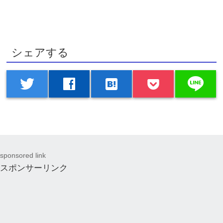
シェアする
line
twitter
facebook
hatenabookmark
sponsored link
スポンサーリンク