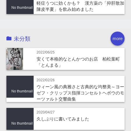
軽症うつに効くかも？ 漢方薬の「抑肝散加
No thumbnail
陳皮半夏」を飲み始めました
未分類
more
2022/06/25
安くて本格的なとんかつのお店 柏松葉町
「とんまる」
2022/02/26
ウィーン風の典雅さと古典的な均整美～ヨー
No thumbnail
ゼフ・クリップス指揮コンセルトヘボウのモ
ーツァルト交響曲集
2020/04/27
久しぶりに書いてみました
No thumbnail