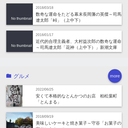
2018/03/18
数奇な運命をたどる幕末長岡藩の英傑～司馬
No thumbnail
遼太郎「峠」（上中下）
2018/01/17
近代的合理主義者、大村益次郎の数奇な運命
No thumbnail
～司馬遼太郎「花神（上中下）」新潮文庫
グルメ
more
2022/06/25
安くて本格的なとんかつのお店 柏松葉町
「とんまる」
2018/09/19
美味しいケーキと焼き菓子～守谷「お菓子の