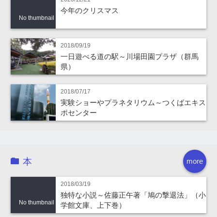
今年のクリスマス
No thumbnail
2018/09/19
一日遊べる道の駅～川場田園プラザ（群馬
県）
2018/07/17
実験ショーやプラネタリウム～つくばエキス
ポセンター
本
more
2018/03/19
独特な小説～佐藤正午著「鳩の撃退法」（小
No thumbnail
学館文庫、上下巻）