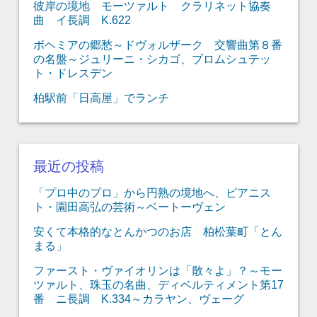
彼岸の境地 モーツァルト クラリネット協奏
曲 イ長調 K.622
ボヘミアの郷愁～ドヴォルザーク 交響曲第８番
の名盤～ジュリーニ・シカゴ、ブロムシュテッ
ト・ドレスデン
柏駅前「日高屋」でランチ
最近の投稿
「プロ中のプロ」から円熟の境地へ、ピアニス
ト・園田高弘の芸術～ベートーヴェン
安くて本格的なとんかつのお店 柏松葉町「とん
まる」
ファースト・ヴァイオリンは「散々よ」？～モー
ツァルト、珠玉の名曲、ディベルティメント第17
番 ニ長調 K.334～カラヤン、ヴェーグ